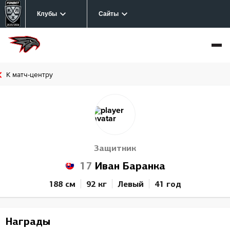
Клубы
Сайты
К матч-центру
Защитник
17
Иван Баранка
188 см
92 кг
Левый
41 год
Награды