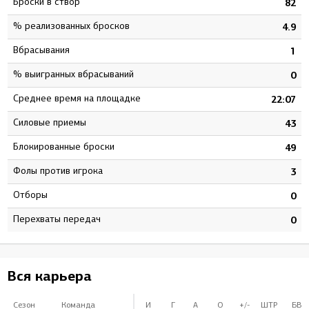
Броски в створ
0
82
% реализованных бросков
1
4.9
Вбрасывания
0
1
% выигранных вбрасываний
0
0
Среднее время на площадке
7
22:07
Силовые приемы
0
43
Блокированные броски
0
49
Фолы против игрока
0
3
Отборы
0
0
Перехваты передач
0
0
Вся карьера
Сезон
Команда
И
Г
А
О
+/-
ШТР
БВ