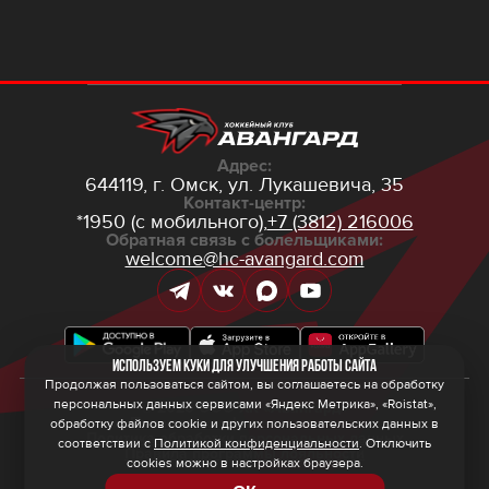
Адрес:
644119, г. Омск,
ул. Лукашевича, 35
Контакт-центр:
*1950 (с мобильного),
+7 (3812) 216006
Обратная связь с болельщиками:
welcome@hc-avangard.com
Используем куки для улучшения работы сайта
Продолжая пользоваться сайтом, вы соглашаетесь на обработку
персональных данных сервисами «Яндекс Метрика», «Roistat»,
© 2026 ООО ХК «Авангард»
Политика конфиденциальности
обработку файлов cookie и других пользовательских данных в
Политика обработки персональных данных
соответствии с
Политикой конфиденциальности
. Отключить
Правила программы лояльности
cookies можно в настройках браузера.