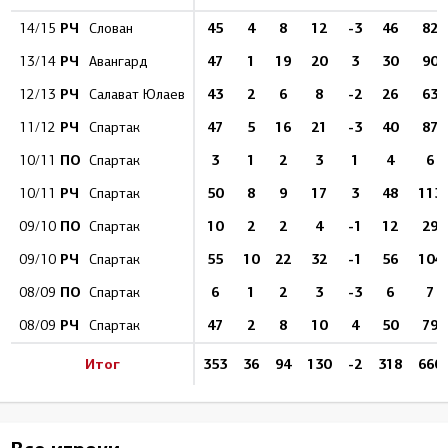
РЧ
45
4
8
12
-3
46
82
14/15
Слован
РЧ
47
1
19
20
3
30
90
13/14
Авангард
РЧ
43
2
6
8
-2
26
63
12/13
Салават Юлаев
РЧ
47
5
16
21
-3
40
87
11/12
Спартак
ПО
3
1
2
3
1
4
6
10/11
Спартак
РЧ
50
8
9
17
3
48
113
10/11
Спартак
ПО
10
2
2
4
-1
12
29
09/10
Спартак
РЧ
55
10
22
32
-1
56
104
09/10
Спартак
ПО
6
1
2
3
-3
6
7
08/09
Спартак
РЧ
47
2
8
10
4
50
79
08/09
Спартак
Итог
353
36
94
130
-2
318
660