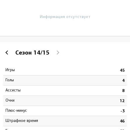
Информация отсутствует
Сезон
14/15
Игры
8
45
Голы
1
4
Ассисты
1
8
Очки
2
12
Плюс-минус
9
-3
штрафное время
4
46