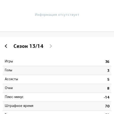
Информация отсутствует
Сезон
13/14
Игры
9
36
Голы
4
3
Ассисты
7
5
Очки
1
8
Плюс-минус
1
-14
штрафное время
0
70