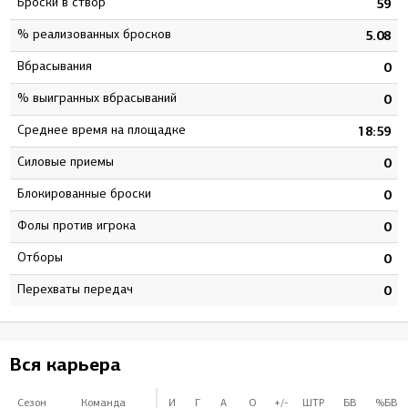
Броски в створ
5
59
% реализованных бросков
1
5.08
Вбрасывания
0
0
% выигранных вбрасываний
0
0
Среднее время на площадке
7
18:59
Силовые приемы
0
0
Блокированные броски
0
0
Фолы против игрока
0
0
Отборы
0
0
Перехваты передач
0
0
Вся карьера
Сезон
Команда
И
Г
А
О
+/-
ШТР
БВ
%БВ