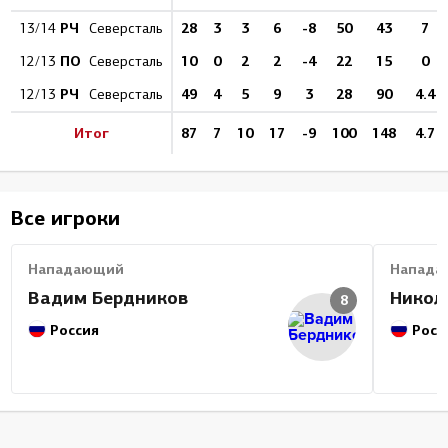
РЧ
28
3
3
6
-8
50
43
7
13/14
Северсталь
ПО
10
0
2
2
-4
22
15
0
12/13
Северсталь
РЧ
49
4
5
9
3
28
90
4.4
12/13
Северсталь
Итог
87
7
10
17
-9
100
148
4.7
Все игроки
Нападающий
Напада
Вадим Бердников
Никол
8
Россия
Росс