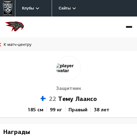
Клубы
Сайты
К матч-центру
Защитник
22
Тему Лааксо
185 см
99 кг
Правый
38 лет
Награды