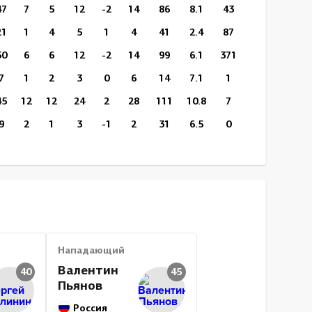
47
7
5
12
-2
14
86
8.1
43
16
12:20
21
1
4
5
1
4
41
2.4
87
44
13:43
50
6
6
12
-2
14
99
6.1
371
155
13:28
7
1
2
3
0
6
14
7.1
1
0
16:06
45
12
12
24
2
28
111
10.8
7
5
14:45
9
2
1
3
-1
2
31
6.5
0
0
17:26
56
22
12
34
14
26
164
13.4
8
4
16:44
4
1
1
2
-1
0
10
10
0
0
16:11
51
16
11
27
6
30
124
12.9
87
39
15:23
69
99
106
205
-22
363
1130
8.8
2397
1029
15:06
Нападающий
Валентин
40
45
Пьянов
Россия