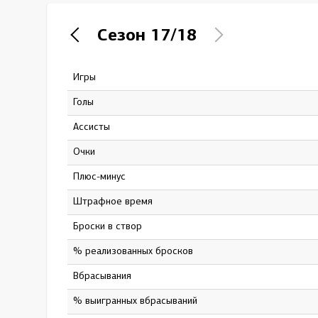
Локомотив
Сезон
17/18
Северсталь
ЦСКА
Игры
48
Шанхайские Драконы
Голы
10
Ассисты
18
Очки
28
Плюс-минус
-7
штрафное время
36
Броски в створ
75
% реализованных бросков
13.3
Вбрасывания
626
% выигранных вбрасываний
43.8