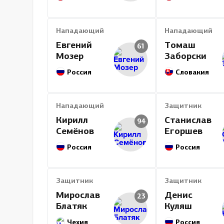
Нападающий
Нападающий
Евгений
Томаш
61
Мозер
Заборски
Россия
Словакия
Нападающий
Защитник
Кирилл
Станислав
94
Семёнов
Егоршев
Россия
Россия
Защитник
Защитник
Мирослав
Денис
23
Блатяк
Куляш
Чехия
Россия