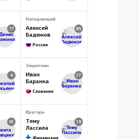
Нападающий
Алексей
77
85
Бадюков
Россия
Защитник
Иван
4
17
Баранка
Словакия
Вратарь
Тему
91
19
Лассила
Финляндия