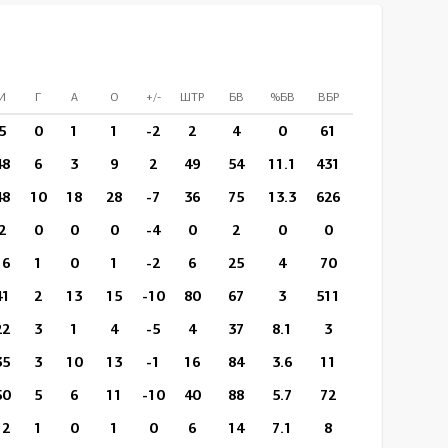
И
Г
А
О
+/-
ШТР
БВ
%БВ
ВБР
%ВБР
ВП/И
5
0
1
1
-2
2
4
0
61
21
13:26
48
6
3
9
2
49
54
11.1
431
174
13:26
48
10
18
28
-7
36
75
13.3
626
274
17:38
2
0
0
0
-4
0
2
0
0
0
11:14
16
1
0
1
-2
6
25
4
70
35
14:19
41
2
13
15
-10
80
67
3
511
221
16:38
22
3
1
4
-5
4
37
8.1
3
1
11:00
35
3
10
13
-1
16
84
3.6
11
5
18:11
50
5
6
11
-10
40
88
5.7
72
29
15:37
12
1
0
1
0
6
14
7.1
8
6
14:31