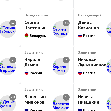
Нападающий
Нападающий
Сергей
Денис
67
74
Костицын
Казионов
Беларусь
Россия
Защитник
Защитник
Кирилл
Николай
2
3
Лямин
Лукьянчиков
Россия
Россия
Защитник
Защитник
Валентин
Никита
28
36
Милюков
Пивцакин
Россия
Россия