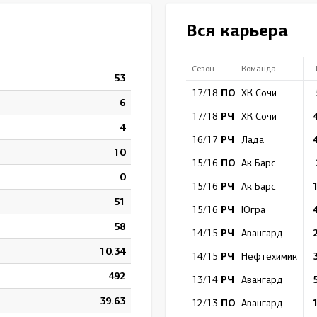
Амур
Вся карьера
Барыс
Салават Юлаев
Сезон
Команда
53
Сибирь
ПО
17/18
ХК Сочи
6
РЧ
17/18
ХК Сочи
4
РЧ
16/17
Лада
10
ПО
15/16
Ак Барс
0
РЧ
15/16
Ак Барс
51
РЧ
15/16
Югра
58
РЧ
14/15
Авангард
10.34
РЧ
14/15
Нефтехимик
492
РЧ
13/14
Авангард
39.63
ПО
12/13
Авангард