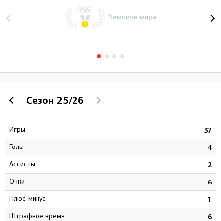
Чемпион мира
Сезон
25/26
Игры
6
37
Голы
2
4
Ассисты
4
2
Очки
6
6
Плюс-минус
7
1
штрафное время
4
6