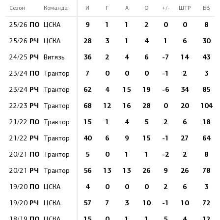
Сезон
Команда
И
Г
А
О
+/-
ШТР
БВ
ПО
9
1
1
2
0
0
8
25/26
ЦСКА
РЧ
28
3
1
4
1
6
30
25/26
ЦСКА
РЧ
36
2
4
6
-7
14
43
24/25
Витязь
ПО
7
0
0
0
-1
2
3
23/24
Трактор
РЧ
62
4
15
19
-6
34
85
23/24
Трактор
РЧ
68
12
16
28
0
20
104
22/23
Трактор
ПО
15
1
4
5
2
6
18
21/22
Трактор
РЧ
40
6
9
15
-1
27
64
21/22
Трактор
ПО
5
0
1
1
-2
2
8
20/21
Трактор
РЧ
56
13
13
26
9
26
78
20/21
Трактор
ПО
4
0
0
0
2
6
3
19/20
ЦСКА
РЧ
57
7
3
10
-1
10
72
19/20
ЦСКА
ПО
15
0
1
1
5
4
12
18/19
ЦСКА