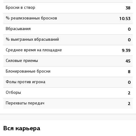
Броски в створ
3
38
% реализованных бросков
7
10.53
Вбрасывания
8
0
% выигранных вбрасываний
3
0
Среднее время на площадке
2
9:39
Силовые приемы
0
45
Блокированные броски
4
8
Фолы против игрока
0
0
Отборы
6
2
Перехваты передач
7
2
Вся карьера