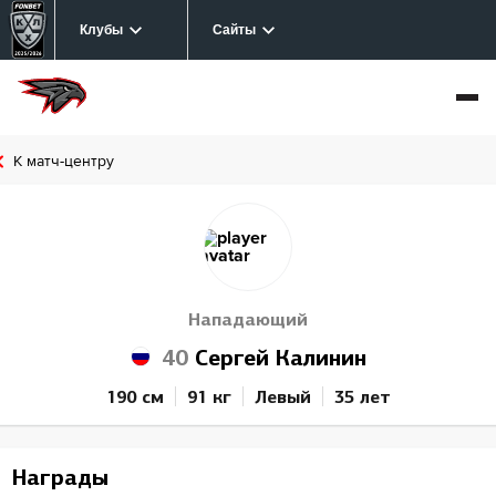
Клубы
Сайты
К матч-центру
Нападающий
40
Сергей Калинин
190 см
91 кг
Левый
35 лет
Награды