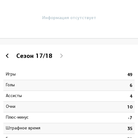
Информация отсутствует
Сезон
17/18
Игры
6
49
Голы
8
6
Ассисты
1
4
Очки
9
10
Плюс-минус
7
-7
штрафное время
4
35