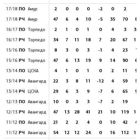
ПО
2
0
0
0
-2
0
2
0
17/18
Амур
РЧ
47
6
4
10
-5
35
70
8.
17/18
Амур
ПО
2
1
0
1
0
4
3
33
16/17
Торпедо
РЧ
34
7
11
18
7
20
67
10
16/17
Торпедо
ПО
8
3
0
3
-1
4
23
1
15/16
Торпедо
РЧ
47
6
13
19
9
14
90
6.
15/16
Торпедо
ПО
4
1
0
1
0
2
11
9.
13/14
ЦСКА
РЧ
22
3
8
11
-12
4
59
5.
13/14
Авангард
РЧ
29
6
3
9
-7
6
65
9.
13/14
ЦСКА
ПО
10
0
3
3
-7
2
19
0
12/13
Авангард
РЧ
47
13
28
41
21
10
119
10
12/13
Авангард
ПО
21
2
2
4
0
10
42
4.
11/12
Авангард
РЧ
54
12
12
24
0
16
112
10
11/12
Авангард