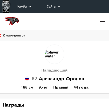
Клубы
Сайты
К матч-центру
Нападающий
82
Александр Фролов
188 см
95 кг
Правый
44 года
Награды