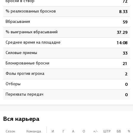
Броски в створ
0
72
% реализованных бросков
3
8.33
Вбрасывания
0
59
% выигранных вбрасываний
0
37.29
Среднее время на площадке
9
14:08
Силовые приемы
6
33
Блокированные броски
9
21
Фолы против игрока
8
2
Отборы
0
0
Перехваты передач
0
0
Вся карьера
Сезон
Команда
И
Г
А
О
+/-
ШТР
БВ
%Б