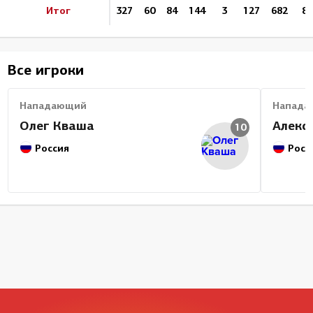
Итог
327
60
84
144
3
127
682
8.
Все игроки
Нападающий
Напада
Олег Кваша
Алекс
10
Россия
Росс