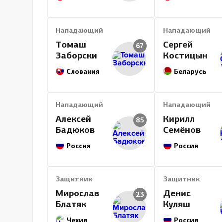
Нападающий
Нападающий
Томаш
Сергей
67
Заборски
Костицын
Словакия
Беларусь
Нападающий
Нападающий
Алексей
Кирилл
85
Бадюков
Семёнов
Россия
Россия
Защитник
Защитник
Мирослав
Денис
23
Блатяк
Куляш
Чехия
Россия