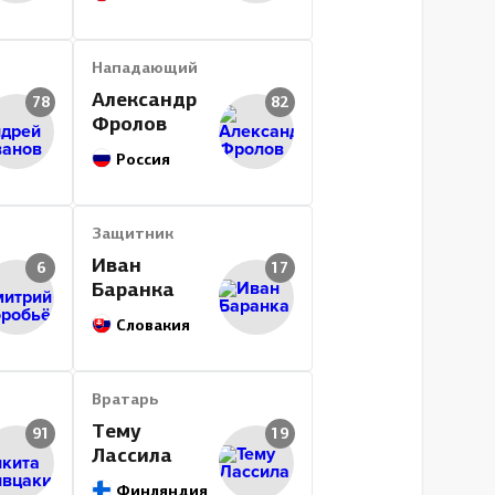
Нападающий
Александр
78
82
Фролов
Россия
Защитник
Иван
6
17
Баранка
Словакия
Вратарь
Тему
91
19
Лассила
Финляндия