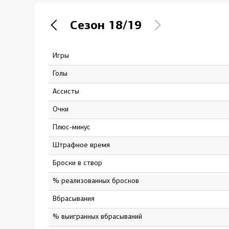
Локомотив
Сезон
18/19
Северсталь
ЦСКА
Игры
42
Шанхайские Драконы
Голы
4
Ассисты
7
Очки
11
Плюс-минус
3
штрафное время
49
Броски в створ
68
% реализованных бросков
5.88
Вбрасывания
20
% выигранных вбрасываний
5