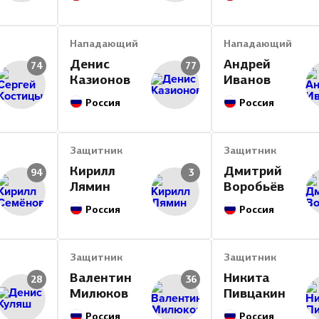
Нападающий
Нападающий
Денис
Андрей
74
77
Казионов
Иванов
Россия
Россия
Защитник
Защитник
Кирилл
Дмитрий
94
3
Лямин
Воробьёв
Россия
Россия
Защитник
Защитник
Валентин
Никита
28
36
Милюков
Пивцакин
Россия
Россия