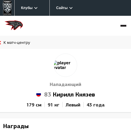
Клубы
Сайты
К матч-центру
Нападающий
83
Кирилл Князев
179 см
91 кг
Левый
43 года
Награды