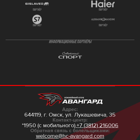
партнёр
партнёр
партнёр
партнёр
ИНФОРМАЦИОННЫЕ ПАРТНЁРЫ
Адрес:
644119, г. Омск,
ул. Лукашевича, 35
Контакт-центр:
*1950 (с мобильного),
+7 (3812) 216006
Обратная связь с болельщиками:
welcome@hc-avangard.com