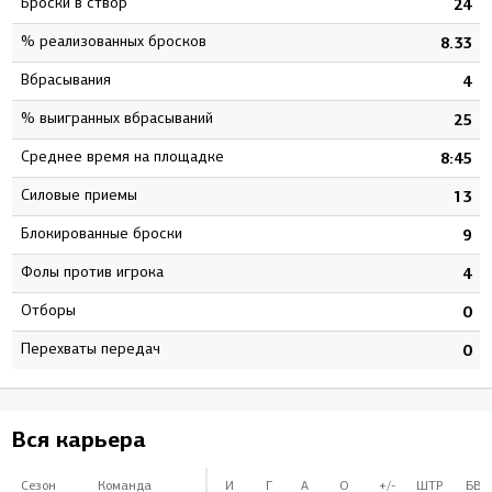
Броски в створ
5
24
% реализованных бросков
1
8.33
Вбрасывания
8
4
% выигранных вбрасываний
5
25
Среднее время на площадке
9
8:45
Силовые приемы
4
13
Блокированные броски
4
9
Фолы против игрока
6
4
Отборы
0
0
Перехваты передач
0
0
Вся карьера
Сезон
Команда
И
Г
А
О
+/-
ШТР
БВ