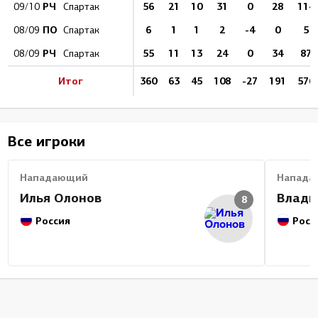
РЧ
56
21
10
31
0
28
114
09/10
Спартак
ПО
6
1
1
2
-4
0
5
08/09
Спартак
РЧ
55
11
13
24
0
34
87
08/09
Спартак
Итог
360
63
45
108
-27
191
576
Все игроки
Нападающий
Напада
Илья Олонов
Влади
8
Россия
Росс