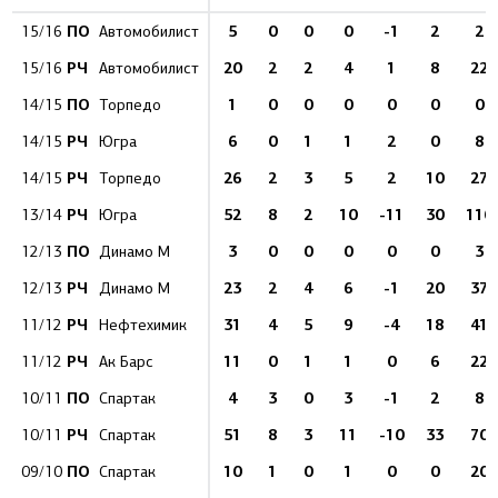
ПО
5
0
0
0
-1
2
2
15/16
Автомобилист
РЧ
20
2
2
4
1
8
22
15/16
Автомобилист
ПО
1
0
0
0
0
0
0
14/15
Торпедо
РЧ
6
0
1
1
2
0
8
14/15
Югра
РЧ
26
2
3
5
2
10
27
14/15
Торпедо
РЧ
52
8
2
10
-11
30
110
13/14
Югра
ПО
3
0
0
0
0
0
3
12/13
Динамо М
РЧ
23
2
4
6
-1
20
37
12/13
Динамо М
РЧ
31
4
5
9
-4
18
41
11/12
Нефтехимик
РЧ
11
0
1
1
0
6
22
11/12
Ак Барс
ПО
4
3
0
3
-1
2
8
10/11
Спартак
РЧ
51
8
3
11
-10
33
70
10/11
Спартак
ПО
10
1
0
1
0
0
20
09/10
Спартак