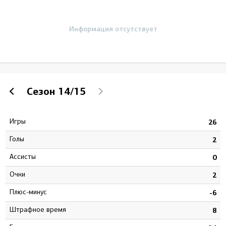
Информация отсутствует
Сезон
14/15
Игры
4
26
Голы
4
2
Ассисты
6
0
Очки
0
2
Плюс-минус
4
-6
штрафное время
8
8