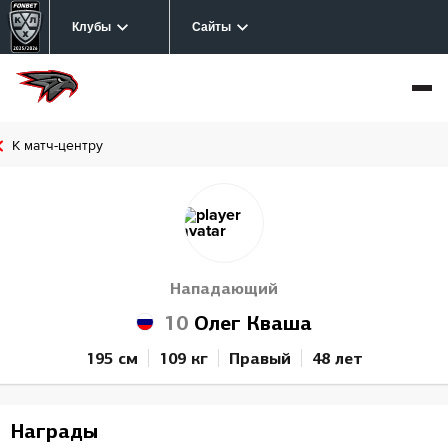
Клубы
Сайты
К матч-центру
Нападающий
10
Олег Кваша
195 см
109 кг
Правый
48 лет
Награды