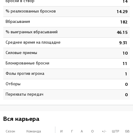
Броски в створ
3
14
% реализованных бросков
5
14.29
Вбрасывания
8
182
% выигранных вбрасываний
8
46.15
Среднее время на площадке
0
9:31
Силовые приемы
0
10
Блокированные броски
0
11
Фолы против игрока
0
1
Отборы
0
0
Перехваты передач
0
0
Вся карьера
Сезон
Команда
И
Г
А
О
+/-
ШТР
БВ