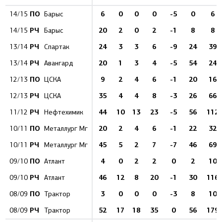
ПО
6
0
0
0
-5
0
6
14/15
Барыс
РЧ
20
2
0
2
-1
8
8
14/15
Барыс
РЧ
24
3
3
6
-9
24
39
13/14
Спартак
РЧ
20
1
3
4
-5
54
24
13/14
Авангард
ПО
9
2
4
6
-1
20
16
12/13
ЦСКА
РЧ
35
4
4
8
-3
26
66
12/13
ЦСКА
РЧ
44
10
13
23
-5
56
112
11/12
Нефтехимик
ПО
20
2
4
6
-1
22
32
10/11
Металлург Мг
РЧ
45
5
2
7
-7
46
69
10/11
Металлург Мг
ПО
4
0
2
2
0
2
10
09/10
Атлант
РЧ
46
12
8
20
-1
30
116
09/10
Атлант
ПО
3
0
0
0
-3
8
10
08/09
Трактор
РЧ
52
17
18
35
0
56
179
08/09
Трактор