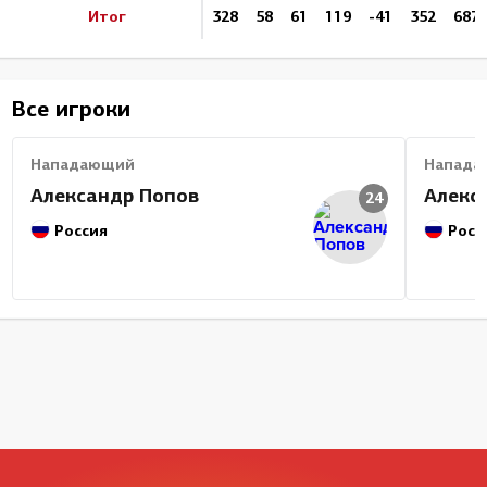
Итог
328
58
61
119
-41
352
687
Все игроки
Нападающий
Напада
Александр Попов
Алекс
24
Россия
Росс