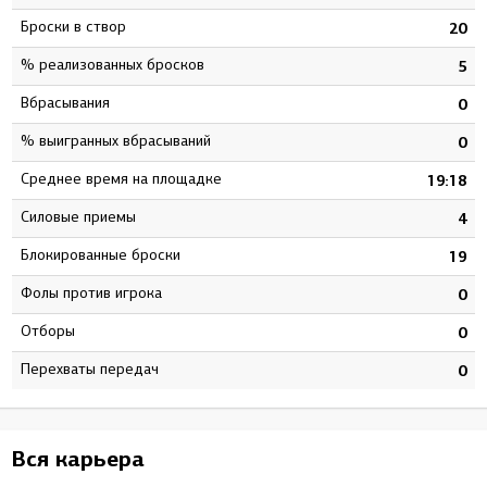
Броски в створ
3
20
% реализованных бросков
1
5
Вбрасывания
0
0
% выигранных вбрасываний
0
0
Среднее время на площадке
2
19:18
Силовые приемы
6
4
Блокированные броски
5
19
Фолы против игрока
7
0
Отборы
0
0
Перехваты передач
0
0
Вся карьера