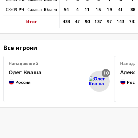
РЧ
54
4
11
15
19
41
88
08/09
Салават Юлаев
Итог
433
47
90
137
97
143
733
Все игроки
Нападающий
Напада
Олег Кваша
Алекс
10
Россия
Росс