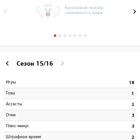
Бронзовый призёр
чемпионата мира
Сезон
15/16
Игры
3
18
Голы
2
1
Ассисты
6
2
Очки
8
3
Плюс-минус
1
3
штрафное время
0
2