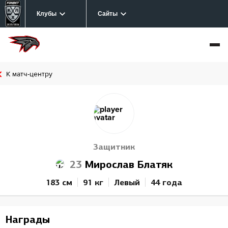
Клубы
Сайты
К матч-центру
Защитник
23
Мирослав Блатяк
183 см
91 кг
Левый
44 года
Награды