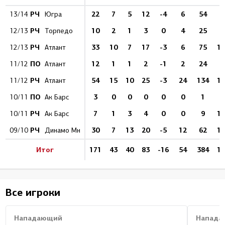
РЧ
22
7
5
12
-4
6
54
1
13/14
Югра
РЧ
10
2
1
3
0
4
25
12/13
Торпедо
РЧ
33
10
7
17
-3
6
75
13
12/13
Атлант
ПО
12
1
1
2
-1
2
24
4
11/12
Атлант
РЧ
54
15
10
25
-3
24
134
11
11/12
Атлант
ПО
3
0
0
0
0
0
1
10/11
Ак Барс
РЧ
7
1
3
4
0
0
9
11
10/11
Ак Барс
РЧ
30
7
13
20
-5
12
62
11
09/10
Динамо Мн
Итог
171
43
40
83
-16
54
384
11
Все игроки
Нападающий
Напада