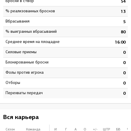
Броски в створ
6
54
% реализованных бросков
6
13
Вбрасывания
7
5
% выигранных вбрасываний
2
80
Среднее время на площадке
9
16:00
Силовые приемы
0
0
Блокированные броски
0
0
Фолы против игрока
0
0
Отборы
0
0
Перехваты передач
0
0
Вся карьера
Сезон
Команда
И
Г
А
О
+/-
ШТР
БВ
%