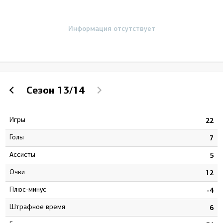
Информация отсутствует
Сезон
13/14
Игры
5
22
Голы
3
7
Ассисты
9
5
Очки
2
12
Плюс-минус
4
-4
штрафное время
0
6