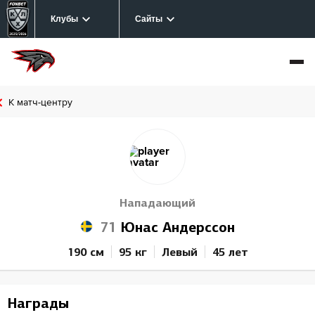
Клубы
Сайты
К матч-центру
Нападающий
71
Юнас Андерссон
190 см
95 кг
Левый
45 лет
Награды