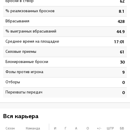
Броски в створ
3
62
% реализованных бросков
9
8.1
Вбрасывания
9
428
% выигранных вбрасываний
8
44.9
Среднее время на площадке
8
17:01
Силовые приемы
4
61
Блокированные броски
3
30
Фолы против игрока
1
9
Отборы
0
0
Перехваты передач
0
0
Вся карьера
Сезон
Команда
И
Г
А
О
+/-
ШТР
БВ