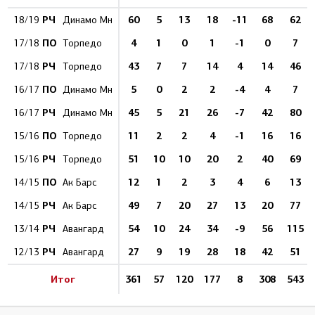
РЧ
60
5
13
18
-11
68
62
18/19
Динамо Мн
ПО
4
1
0
1
-1
0
7
17/18
Торпедо
РЧ
43
7
7
14
4
14
46
17/18
Торпедо
ПО
5
0
2
2
-4
4
7
16/17
Динамо Мн
РЧ
45
5
21
26
-7
42
80
16/17
Динамо Мн
ПО
11
2
2
4
-1
16
16
15/16
Торпедо
РЧ
51
10
10
20
2
40
69
15/16
Торпедо
ПО
12
1
2
3
4
6
13
14/15
Ак Барс
РЧ
49
7
20
27
13
20
77
14/15
Ак Барс
РЧ
54
10
24
34
-9
56
115
13/14
Авангард
РЧ
27
9
19
28
18
42
51
12/13
Авангард
Итог
361
57
120
177
8
308
543