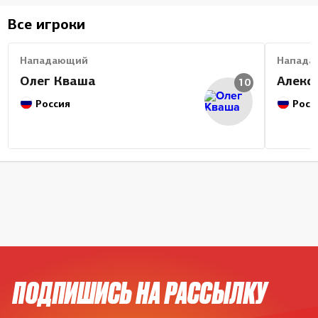
Все игроки
Нападающий
Напада
Олег Кваша
Алекс
10
Россия
Росс
ПОДПИШИСЬ НА РАССЫЛКУ