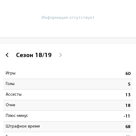
Информация отсутствует
Сезон
18/19
Игры
7
60
Голы
8
5
Ассисты
7
13
Очки
5
18
Плюс-минус
3
-11
штрафное время
4
68