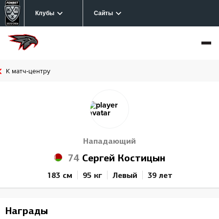
Клубы
Сайты
К матч-центру
Нападающий
74
Сергей Костицын
183 см
95 кг
Левый
39 лет
Награды