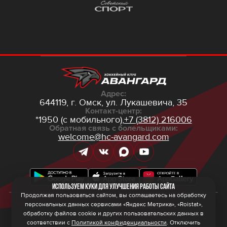
Адрес:
644119, г. Омск,
ул. Лукашевича, 35
Контакт-центр:
*1950 (с мобильного),
+7 (3812) 216006
Обратная связь с болельщиками:
welcome@hc-avangard.com
Используем куки для улучшения работы сайта
Продолжая пользоваться сайтом, вы соглашаетесь на обработку
персональных данных сервисами «Яндекс Метрика», «Roistat»,
© 2026 ООО ХК «Авангард»
Политика конфиденциальности
обработку файлов cookie и других пользовательских данных в
Политика обработки персональных данных
соответствии с
Политикой конфиденциальности
. Отключить