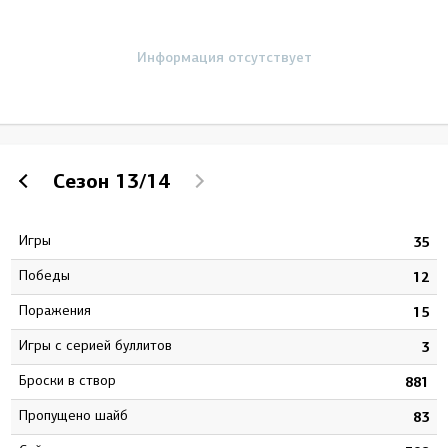
Информация отсутствует
Сезон
13/14
Игры
2
35
Победы
8
12
Поражения
1
15
Игры с серией буллитов
3
3
Броски в створ
4
881
Пропущено шайб
0
83