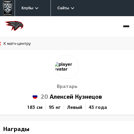
Клубы
Сайты
К матч-центру
Вратарь
20
Алексей Кузнецов
183 см
95 кг
Левый
43 года
Награды