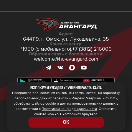
Адрес:
644119, г. Омск,
ул. Лукашевича, 35
Контакт-центр:
*1950 (с мобильного),
+7 (3812) 216006
Обратная связь с болельщиками:
welcome@hc-avangard.com
Используем куки для улучшения работы сайта
Продолжая пользоваться сайтом, вы соглашаетесь на обработку
персональных данных сервисами «Яндекс Метрика», «Roistat»,
© 2026 ООО ХК «Авангард»
Политика конфиденциальности
обработку файлов cookie и других пользовательских данных в
Политика обработки персональных данных
соответствии с
Политикой конфиденциальности
. Отключить
Правила программы лояльности
cookies можно в настройках браузера.
ОК