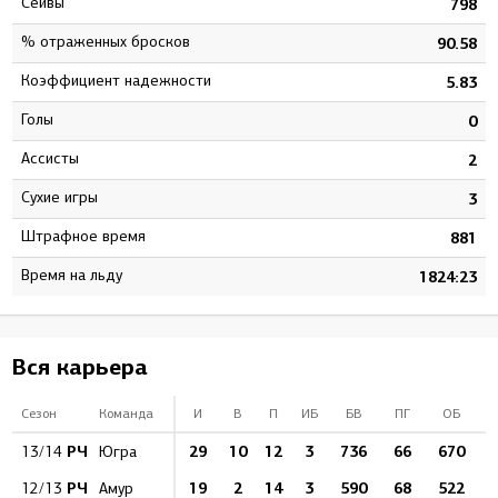
Сейвы
4
798
% отраженных бросков
4
90.58
Коэффициент надежности
8
5.83
Голы
0
0
Ассисты
0
2
Сухие игры
2
3
штрафное время
4
881
Время на льду
1
1824:23
Вся карьера
Сезон
Команда
И
В
П
ИБ
БВ
ПГ
ОБ
%
РЧ
29
10
12
3
736
66
670
13/14
Югра
РЧ
19
2
14
3
590
68
522
8
12/13
Амур