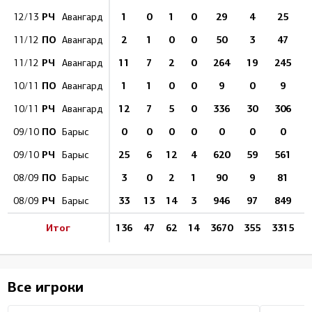
РЧ
1
0
1
0
29
4
25
8
12/13
Авангард
ПО
2
1
0
0
50
3
47
11/12
Авангард
РЧ
11
7
2
0
264
19
245
9
11/12
Авангард
ПО
1
1
0
0
9
0
9
1
10/11
Авангард
РЧ
12
7
5
0
336
30
306
9
10/11
Авангард
ПО
0
0
0
0
0
0
0
09/10
Барыс
РЧ
25
6
12
4
620
59
561
9
09/10
Барыс
ПО
3
0
2
1
90
9
81
08/09
Барыс
РЧ
33
13
14
3
946
97
849
8
08/09
Барыс
Итог
136
47
62
14
3670
355
3315
9
Все игроки