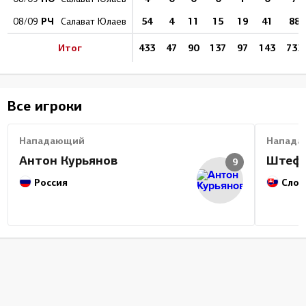
РЧ
54
4
11
15
19
41
88
08/09
Салават Юлаев
Итог
433
47
90
137
97
143
733
Все игроки
Нападающий
Напада
Антон Курьянов
Штефа
9
Россия
Слов