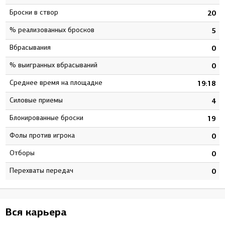
Броски в створ
3
20
% реализованных бросков
1
5
Вбрасывания
0
0
% выигранных вбрасываний
0
0
Среднее время на площадке
2
19:18
Силовые приемы
6
4
Блокированные броски
5
19
Фолы против игрока
7
0
Отборы
0
0
Перехваты передач
0
0
Вся карьера