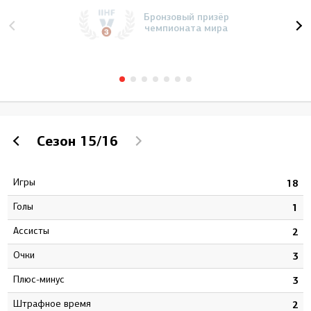
Бронзовый призёр
чемпионата мира
Сезон
15/16
Игры
3
18
Голы
2
1
Ассисты
6
2
Очки
8
3
Плюс-минус
1
3
штрафное время
0
2