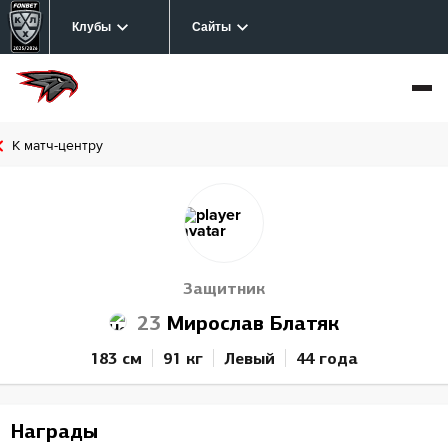
Клубы
Сайты
К матч-центру
Защитник
23
Мирослав Блатяк
183 см
91 кг
Левый
44 года
Награды