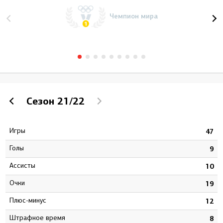
Чемпион мира
Сезон
21/22
Игры
1
47
Голы
3
9
Ассисты
4
10
Очки
7
19
Плюс-минус
7
12
штрафное время
2
8