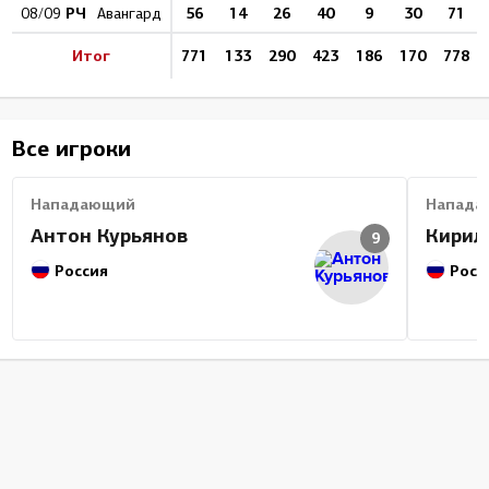
РЧ
56
14
26
40
9
30
71
08/09
Авангард
Итог
771
133
290
423
186
170
778
Все игроки
Нападающий
Напада
Антон Курьянов
Кирил
9
Россия
Росс