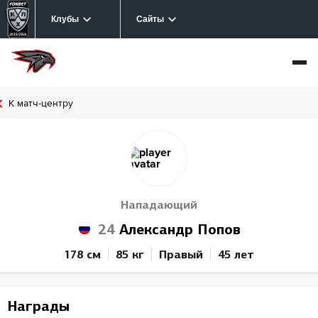
Клубы
Сайты
К матч-центру
Нападающий
24
Александр Попов
178 см
85 кг
Правый
45 лет
Награды