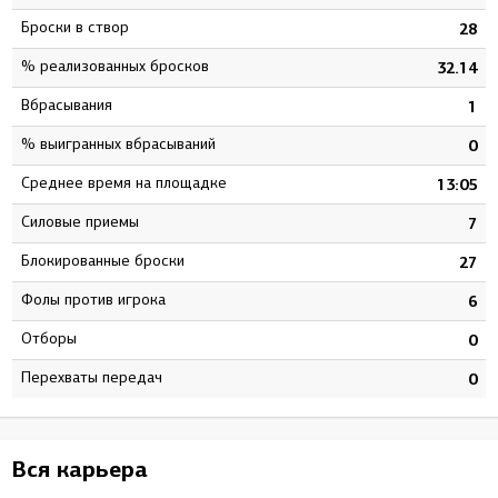
Броски в створ
4
28
% реализованных бросков
2
32.14
Вбрасывания
8
1
% выигранных вбрасываний
2
0
Среднее время на площадке
5
13:05
Силовые приемы
2
7
Блокированные броски
1
27
Фолы против игрока
8
6
Отборы
0
0
Перехваты передач
0
0
Вся карьера