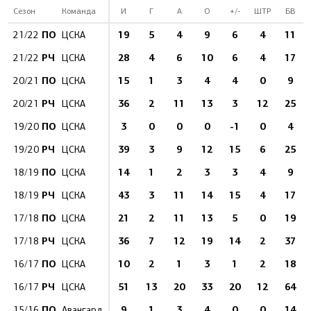
Сезон
Команда
И
Г
А
О
+/-
ШТР
БВ
ПО
19
5
4
9
6
4
11
21/22
ЦСКА
РЧ
28
4
6
10
6
4
17
21/22
ЦСКА
ПО
15
1
3
4
4
0
9
20/21
ЦСКА
РЧ
36
2
11
13
3
12
25
20/21
ЦСКА
ПО
3
0
0
0
-1
0
4
19/20
ЦСКА
РЧ
39
3
9
12
15
6
25
19/20
ЦСКА
ПО
14
1
2
3
3
4
9
18/19
ЦСКА
РЧ
43
3
11
14
15
4
17
18/19
ЦСКА
ПО
21
2
11
13
5
0
19
17/18
ЦСКА
РЧ
36
7
12
19
14
2
37
17/18
ЦСКА
ПО
10
2
1
3
1
2
18
16/17
ЦСКА
РЧ
51
13
20
33
20
12
64
16/17
ЦСКА
ПО
9
1
3
4
0
0
14
15/16
Авангард