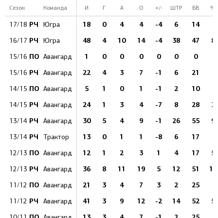
Сезон
Команда
И
Г
А
О
+/-
ШТР
БВ
%
РЧ
18
0
4
4
-4
6
14
0
17/18
Югра
РЧ
48
4
10
14
-4
38
47
8.
16/17
Югра
ПО
1
0
0
0
0
0
0
0
15/16
Авангард
РЧ
22
4
3
7
-1
6
21
1
15/16
Авангард
ПО
5
1
0
1
-1
2
10
1
14/15
Авангард
РЧ
24
1
3
4
-7
8
28
3.
14/15
Авангард
РЧ
30
5
4
9
-1
26
55
9.
13/14
Авангард
РЧ
13
0
1
1
-8
6
17
0
13/14
Трактор
ПО
12
1
2
3
1
4
17
5.
12/13
Авангард
РЧ
36
8
11
19
5
12
51
15
12/13
Авангард
ПО
21
3
4
7
3
2
25
1
11/12
Авангард
РЧ
41
3
9
12
-2
14
52
5.
11/12
Авангард
ПО
13
3
4
7
-1
2
25
1
10/11
Авангард