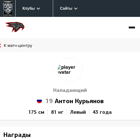
Клубы
Сайты
К матч-центру
Нападающий
19
Антон Курьянов
175 см
81 кг
Левый
43 года
Награды