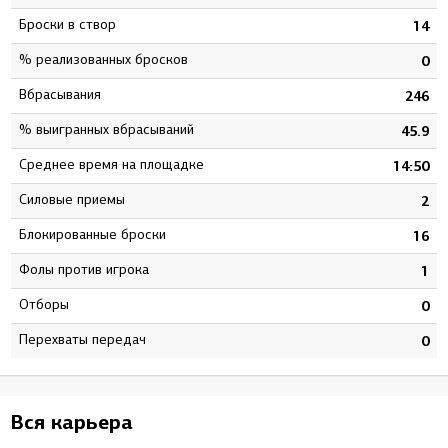
Броски в створ
7
14
% реализованных бросков
5
0
Вбрасывания
4
246
% выигранных вбрасываний
6
45.9
Среднее время на площадке
5
14:50
Силовые приемы
2
2
Блокированные броски
3
16
Фолы против игрока
0
1
Отборы
0
0
Перехваты передач
0
0
Вся карьера