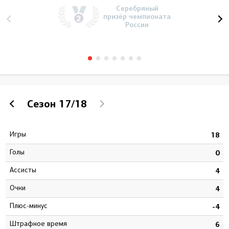
Серебряный
призёр чемпионата
России
Сезон
17/18
Игры
8
18
Голы
4
0
Ассисты
0
4
Очки
4
4
Плюс-минус
4
-4
штрафное время
8
6