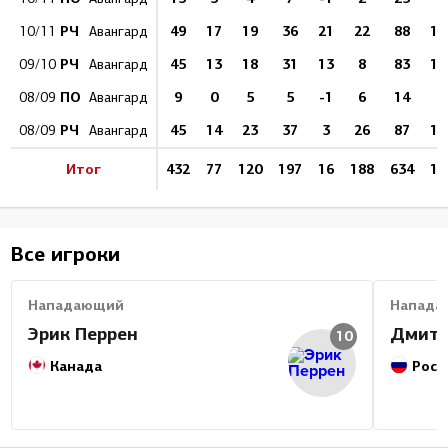
РЧ
49
17
19
36
21
22
88
19
10/11
Авангард
РЧ
45
13
18
31
13
8
83
15
09/10
Авангард
ПО
9
0
5
5
-1
6
14
0
08/09
Авангард
РЧ
45
14
23
37
3
26
87
16
08/09
Авангард
Итог
432
77
120
197
16
188
634
12
Все игроки
Нападающий
Напада
Эрик Перрен
Дмитр
10
Канада
Росс