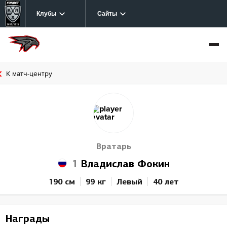
Клубы
Сайты
К матч-центру
Вратарь
1
Владислав Фокин
190 см
99 кг
Левый
40 лет
Награды