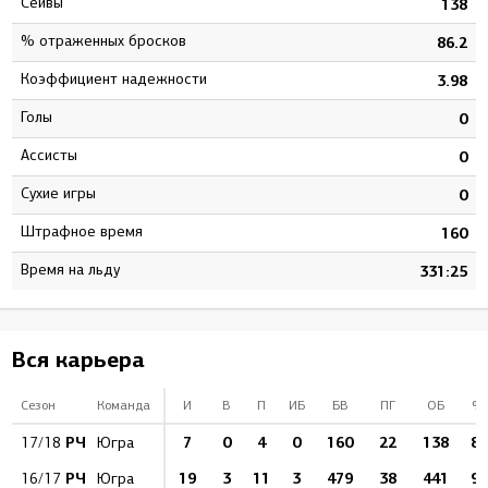
Сейвы
1
138
% отраженных бросков
1
86.2
Коэффициент надежности
8
3.98
Голы
0
0
Ассисты
0
0
Сухие игры
1
0
штрафное время
9
160
Время на льду
7
331:25
Вся карьера
Сезон
Команда
И
В
П
ИБ
БВ
ПГ
ОБ
%
РЧ
7
0
4
0
160
22
138
86
17/18
Югра
РЧ
19
3
11
3
479
38
441
92
16/17
Югра