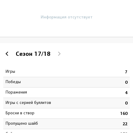
Информация отсутствует
Сезон
17/18
Игры
9
7
Победы
3
0
Поражения
1
4
Игры с серией буллитов
3
0
Броски в створ
9
160
Пропущено шайб
8
22