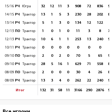
РЧ
32
12
11
3
908
72
836
92
15/16
Югра
РЧ
13
1
5
3
230
28
202
87
14/15
Трактор
РЧ
5
1
3
0
134
12
122
9
13/14
Трактор
ПО
1
0
1
0
11
3
8
72
12/13
Трактор
РЧ
10
6
1
1
253
13
240
94
12/13
Трактор
РЧ
0
0
0
0
0
0
0
10/11
Трактор
ПО
2
0
2
0
70
5
65
92
09/10
Трактор
РЧ
28
5
16
1
629
71
558
88
09/10
Трактор
ПО
2
0
0
0
30
4
26
86
08/09
Трактор
РЧ
13
3
4
0
262
22
240
91
08/09
Трактор
Итог
132
31
58
11
3166
290
2876
90
Все игроки