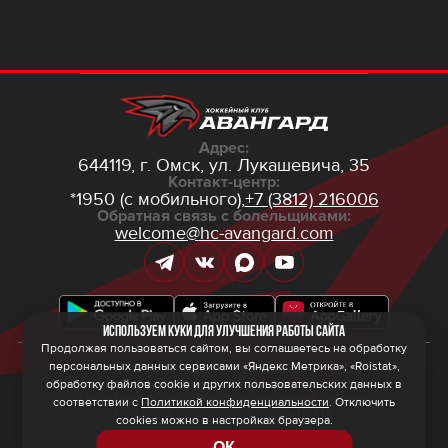
Адрес:
644119, г. Омск,
ул. Лукашевича, 35
Контакт-центр:
*1950 (с мобильного),
+7 (3812) 216006
Обратная связь с болельщиками:
welcome@hc-avangard.com
Используем куки для улучшения работы сайта
Продолжая пользоваться сайтом, вы соглашаетесь на обработку
персональных данных сервисами «Яндекс Метрика», «Roistat»,
© 2026 ООО ХК «Авангард»
Политика конфиденциальности
обработку файлов cookie и других пользовательских данных в
Политика обработки персональных данных
соответствии с
Политикой конфиденциальности
. Отключить
Правила программы лояльности
cookies можно в настройках браузера.
ОК