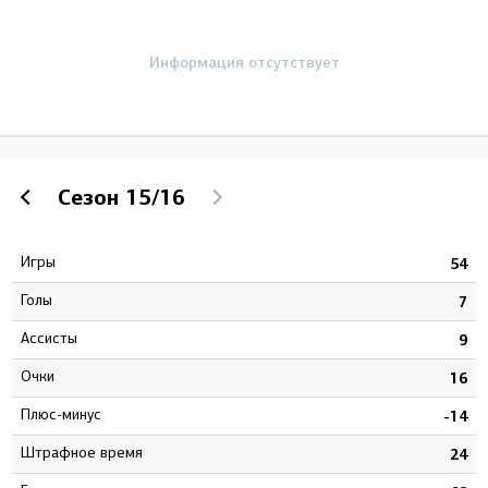
Информация отсутствует
Сезон
15/16
Игры
9
54
Голы
5
7
Ассисты
4
9
Очки
9
16
Плюс-минус
2
-14
штрафное время
2
24