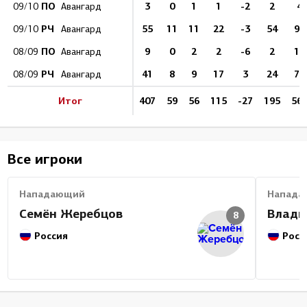
ПО
3
0
1
1
-2
2
4
09/10
Авангард
РЧ
55
11
11
22
-3
54
99
09/10
Авангард
ПО
9
0
2
2
-6
2
12
08/09
Авангард
РЧ
41
8
9
17
3
24
77
08/09
Авангард
Итог
407
59
56
115
-27
195
56
Все игроки
Нападающий
Напада
Семён Жеребцов
Влади
8
Россия
Росс