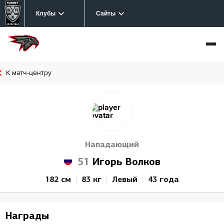
Клубы
Сайты
К матч-центру
Нападающий
51
Игорь Волков
182 см
83 кг
Левый
43 года
Награды