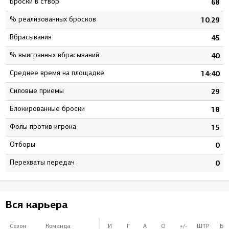
Броски в створ
0
68
% реализованных бросков
5
10.29
Вбрасывания
6
45
% выигранных вбрасываний
5
40
Среднее время на площадке
5
14:40
Силовые приемы
9
29
Блокированные броски
2
18
Фолы против игрока
9
15
Отборы
0
0
Перехваты передач
0
0
Вся карьера
Сезон
Команда
И
Г
А
О
+/-
ШТР
БВ