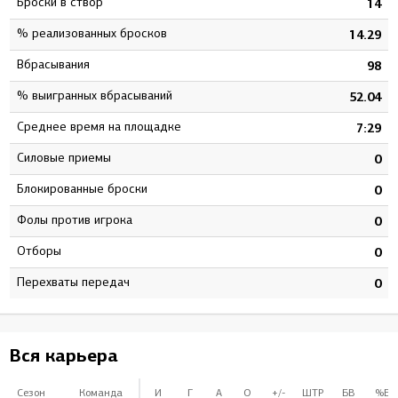
Броски в створ
4
14
% реализованных бросков
2
14.29
Вбрасывания
8
98
% выигранных вбрасываний
4
52.04
Среднее время на площадке
8
7:29
Силовые приемы
0
0
Блокированные броски
0
0
Фолы против игрока
0
0
Отборы
0
0
Перехваты передач
0
0
Вся карьера
Сезон
Команда
И
Г
А
О
+/-
ШТР
БВ
%БВ