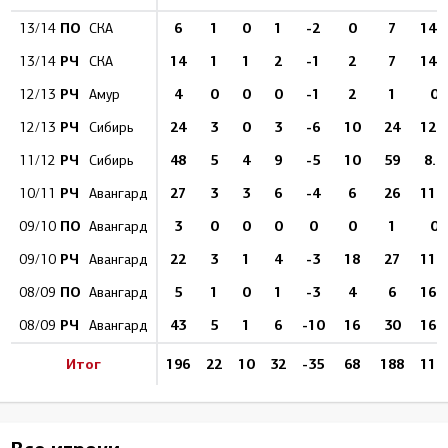
ПО
6
1
0
1
-2
0
7
14.3
13/14
СКА
РЧ
14
1
1
2
-1
2
7
14.3
13/14
СКА
РЧ
4
0
0
0
-1
2
1
0
12/13
Амур
РЧ
24
3
0
3
-6
10
24
12.5
12/13
Сибирь
РЧ
48
5
4
9
-5
10
59
8.5
11/12
Сибирь
РЧ
27
3
3
6
-4
6
26
11.5
10/11
Авангард
ПО
3
0
0
0
0
0
1
0
09/10
Авангард
РЧ
22
3
1
4
-3
18
27
11.1
09/10
Авангард
ПО
5
1
0
1
-3
4
6
16.7
08/09
Авангард
РЧ
43
5
1
6
-10
16
30
16.7
08/09
Авангард
Итог
196
22
10
32
-35
68
188
11.7