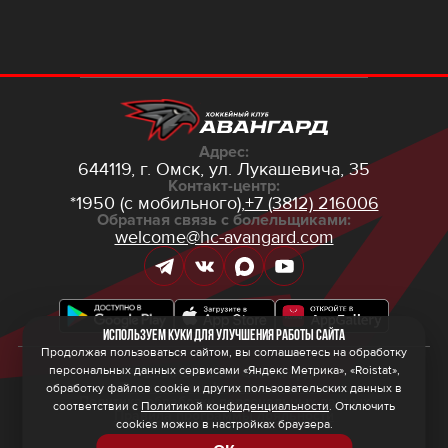
Адрес:
644119, г. Омск,
ул. Лукашевича, 35
Контакт-центр:
*1950 (с мобильного),
+7 (3812) 216006
Обратная связь с болельщиками:
welcome@hc-avangard.com
Используем куки для улучшения работы сайта
Продолжая пользоваться сайтом, вы соглашаетесь на обработку
персональных данных сервисами «Яндекс Метрика», «Roistat»,
© 2026 ООО ХК «Авангард»
Политика конфиденциальности
обработку файлов cookie и других пользовательских данных в
Политика обработки персональных данных
соответствии с
Политикой конфиденциальности
. Отключить
Правила программы лояльности
cookies можно в настройках браузера.