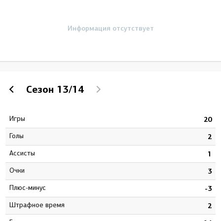
Информация отсутствует
Сезон
13/14
Игры
8
20
Голы
3
2
Ассисты
0
1
Очки
3
3
Плюс-минус
8
-3
штрафное время
2
2