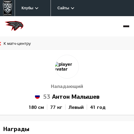
Клубы
Сайты
К матч-центру
Нападающий
53
Антон Малышев
180 см
77 кг
Левый
41 год
Награды