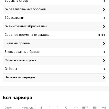
Броски в створ
3
0
% реализованных бросков
0
0
Вбрасывания
0
0
% выигранных вбрасываний
0
0
Среднее время на площадке
2
0:00
Силовые приемы
7
0
Блокированные броски
7
0
Фолы против игрока
0
0
Отборы
0
0
Перехваты передач
6
0
Вся карьера
Сезон
Команда
И
Г
А
О
+/-
ШТР
БВ
%БВ