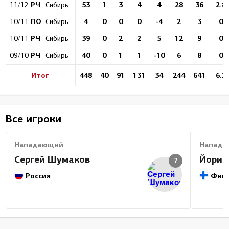
РЧ
53
1
3
4
4
28
36
2.8
11/12
Сибирь
ПО
4
0
0
0
-4
2
3
0
10/11
Сибирь
РЧ
39
0
2
2
5
12
9
0
10/11
Сибирь
РЧ
40
0
1
1
-10
6
8
0
09/10
Сибирь
Итог
448
40
91
131
34
244
641
6.2
Все игроки
Нападающий
Напада
Сергей Шумаков
Йори 
7
Россия
Фин