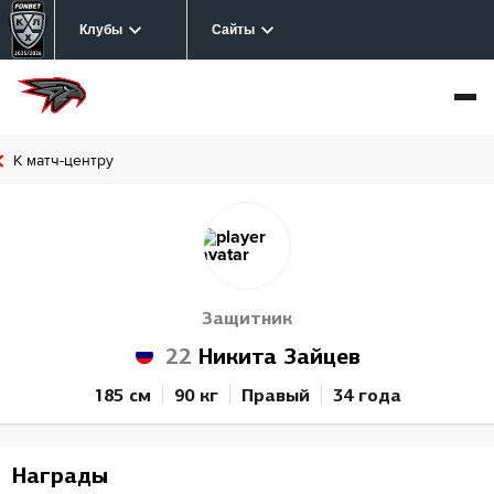
Клубы
Сайты
К матч-центру
Защитник
22
Никита Зайцев
185 см
90 кг
Правый
34 года
Награды