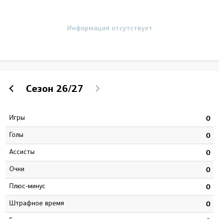
Информация отсутствует
Сезон
26/27
Игры
8
0
Голы
0
0
Ассисты
0
0
Очки
0
0
Плюс-минус
4
0
штрафное время
8
0