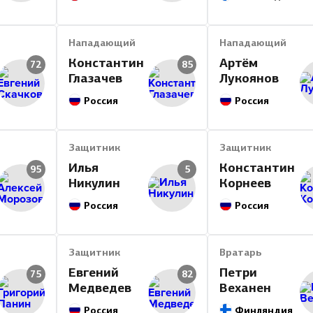
Нападающий
Нападающий
Константин
Артём
72
85
Глазачев
Лукоянов
Россия
Россия
Защитник
Защитник
Илья
Константин
95
5
Никулин
Корнеев
Россия
Россия
Защитник
Вратарь
Евгений
Петри
75
82
Медведев
Веханен
Россия
Финляндия