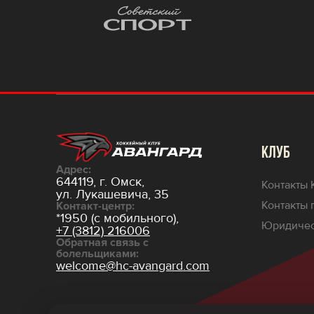
КЛУБ
Адрес:
644119, г. Омск,
Контакты 
ул. Лукашевича, 35
Контакты 
Контакт-центр:
*1950 (с мобильного),
Юридичес
+7 (3812) 216006
Обратная связь с
болельщиками:
welcome@hc-avangard.com