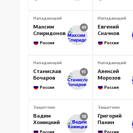
Нападающий
Нападающий
Максим
Евгений
49
Спиридонов
Скачков
Россия
Россия
Нападающий
Нападающий
Станислав
Алексей
91
Бочаров
Морозов
Россия
Россия
Защитник
Защитник
Вадим
Григорий
38
Хомицкий
Панин
Россия
Россия