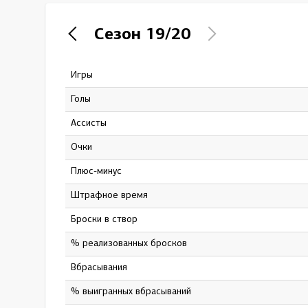
Локомотив
Сезон
19/20
Северсталь
ЦСКА
Игры
30
Шанхайские Драконы
Голы
6
Ассисты
10
Очки
16
Плюс-минус
9
штрафное время
6
Броски в створ
31
% реализованных бросков
19.4
Вбрасывания
478
% выигранных вбрасываний
46.9