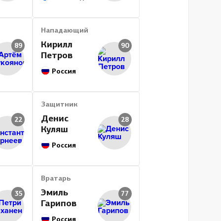
Нападающий
Кирилл
89
90
Петров
Россия
Защитник
Денис
22
28
Куляш
Россия
Вратарь
Эмиль
35
77
Гарипов
Россия