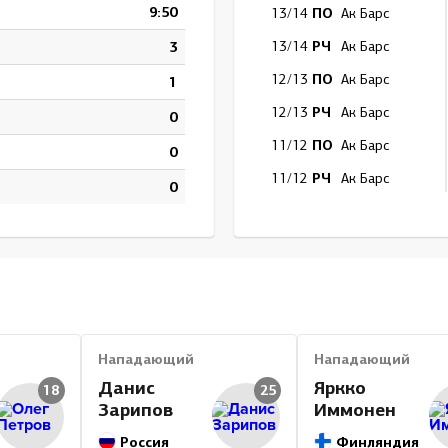
9:50
ПО
13/14
Ак Барс
РЧ
3
13/14
Ак Барс
ПО
12/13
Ак Барс
1
РЧ
12/13
Ак Барс
0
ПО
11/12
Ак Барс
0
РЧ
11/12
Ак Барс
0
ПО
10/11
Ак Барс
РЧ
10/11
Ак Барс
ПО
09/10
Ак Барс
РЧ
09/10
Ак Барс
ПО
08/09
Салават Юлаев
Нападающий
Нападающий
РЧ
08/09
Салават Юлаев
Данис
Яркко
18
25
Зарипов
Иммонен
Итог
Россия
Финляндия