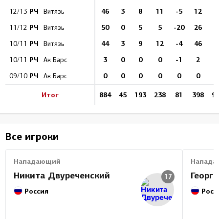
РЧ
46
3
8
11
-5
12
4
12/13
Витязь
РЧ
50
0
5
5
-20
26
3
11/12
Витязь
РЧ
44
3
9
12
-4
46
5
10/11
Витязь
РЧ
3
0
0
0
-1
2
10/11
Ак Барс
РЧ
0
0
0
0
0
0
09/10
Ак Барс
Итог
884
45
193
238
81
398
9
Все игроки
Нападающий
Напада
Никита Двуреченский
Георг
17
Россия
Росс