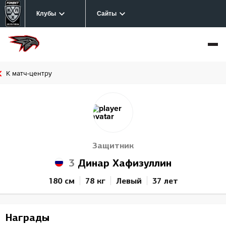
Клубы
Сайты
К матч-центру
Защитник
3
Динар Хафизуллин
180 см
78 кг
Левый
37 лет
Награды