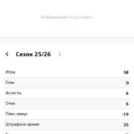
Информация отсутствует
Сезон
25/26
Игры
4
58
Голы
2
0
Ассисты
9
6
Очки
1
6
Плюс-минус
4
-19
штрафное время
8
25