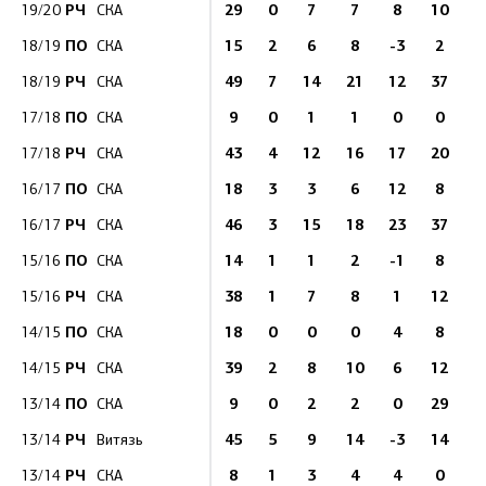
РЧ
29
0
7
7
8
10
3
19/20
СКА
ПО
15
2
6
8
-3
2
2
18/19
СКА
РЧ
49
7
14
21
12
37
7
18/19
СКА
ПО
9
0
1
1
0
0
1
17/18
СКА
РЧ
43
4
12
16
17
20
4
17/18
СКА
ПО
18
3
3
6
12
8
2
16/17
СКА
РЧ
46
3
15
18
23
37
4
16/17
СКА
ПО
14
1
1
2
-1
8
1
15/16
СКА
РЧ
38
1
7
8
1
12
4
15/16
СКА
ПО
18
0
0
0
4
8
1
14/15
СКА
РЧ
39
2
8
10
6
12
3
14/15
СКА
ПО
9
0
2
2
0
29
13/14
СКА
РЧ
45
5
9
14
-3
14
8
13/14
Витязь
РЧ
8
1
3
4
4
0
1
13/14
СКА