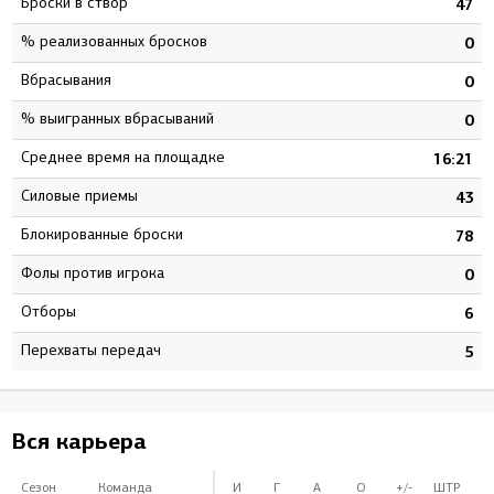
Броски в створ
4
47
% реализованных бросков
5
0
Вбрасывания
0
0
% выигранных вбрасываний
0
0
Среднее время на площадке
8
16:21
Силовые приемы
3
43
Блокированные броски
4
78
Фолы против игрока
0
0
Отборы
2
6
Перехваты передач
4
5
Вся карьера
Сезон
Команда
И
Г
А
О
+/-
ШТР
Б