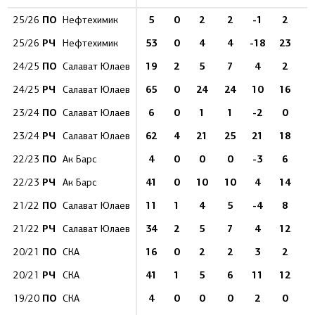
ПО
5
0
2
2
-1
2
25/26
Нефтехимик
РЧ
53
0
4
4
-18
23
4
25/26
Нефтехимик
ПО
19
2
5
7
4
2
2
24/25
Салават Юлаев
РЧ
65
0
24
24
10
16
8
24/25
Салават Юлаев
ПО
6
0
1
1
-2
0
1
23/24
Салават Юлаев
РЧ
62
4
21
25
21
18
7
23/24
Салават Юлаев
ПО
4
0
0
0
-3
6
22/23
Ак Барс
РЧ
41
0
10
10
4
14
4
22/23
Ак Барс
ПО
11
1
4
5
-4
8
1
21/22
Салават Юлаев
РЧ
34
2
5
7
4
12
2
21/22
Салават Юлаев
ПО
16
0
2
2
3
2
1
20/21
СКА
РЧ
41
1
5
6
11
12
3
20/21
СКА
ПО
4
0
0
0
2
0
19/20
СКА