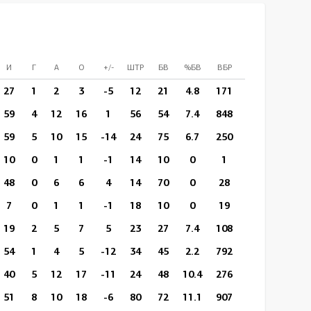
И
Г
А
О
+/-
ШТР
БВ
%БВ
ВБР
%ВБР
ВП/И
27
1
2
3
-5
12
21
4.8
171
74
9:54
59
4
12
16
1
56
54
7.4
848
427
14:53
59
5
10
15
-14
24
75
6.7
250
120
14:49
10
0
1
1
-1
14
10
0
1
0
10:57
48
0
6
6
4
14
70
0
28
17
11:55
7
0
1
1
-1
18
10
0
19
9
17:41
19
2
5
7
5
23
27
7.4
108
51
14:25
54
1
4
5
-12
34
45
2.2
792
335
14:02
40
5
12
17
-11
24
48
10.4
276
114
14:57
51
8
10
18
-6
80
72
11.1
907
394
14:17