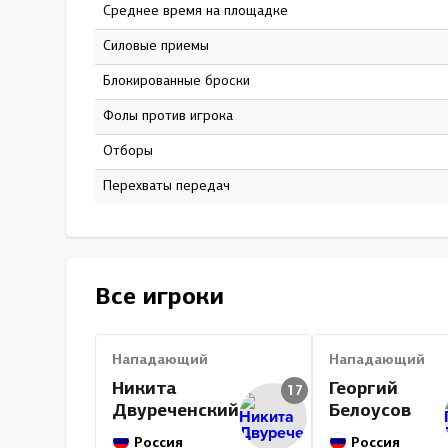
Среднее время на площадке
14:53
Силовые приемы
48
Блокированные броски
23
Фолы против игрока
9
Отборы
0
Перехваты передач
0
Все игроки
Нападающий
Нападающий
Никита
Георгий
17
Двуреченский
Белоусов
Россия
Россия