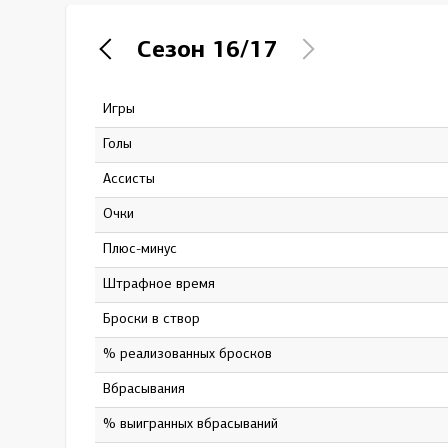
Локомотив
Сезон
16/17
Северсталь
ЦСКА
Игры
59
Шанхайские Драконы
Голы
4
Ассисты
12
Очки
16
Плюс-минус
1
штрафное время
56
Броски в створ
54
% реализованных бросков
7.4
Вбрасывания
848
% выигранных вбрасываний
50.4