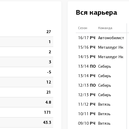
Амур
Вся карьера
Барыс
Салават Юлаев
Сезон
Команда
27
Сибирь
РЧ
16/17
Автомобилист
1
РЧ
15/16
Металлург Нк
2
РЧ
14/15
Металлург Нк
3
ПО
13/14
Сибирь
-5
РЧ
13/14
Сибирь
12
ПО
12/13
Сибирь
21
РЧ
12/13
Сибирь
4.8
РЧ
11/12
Витязь
171
РЧ
10/11
Витязь
43.3
РЧ
09/10
Витязь