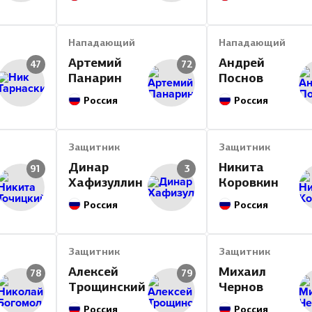
Нападающий
Нападающий
Артемий
Андрей
47
72
Панарин
Поснов
Россия
Россия
Защитник
Защитник
Динар
Никита
91
3
Хафизуллин
Коровкин
Россия
Россия
Защитник
Защитник
Алексей
Михаил
78
79
Трощинский
Чернов
Россия
Россия