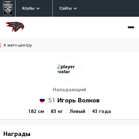
Клубы
Сайты
К матч-центру
Нападающий
51
Игорь Волков
182 см
83 кг
Левый
43 года
Награды