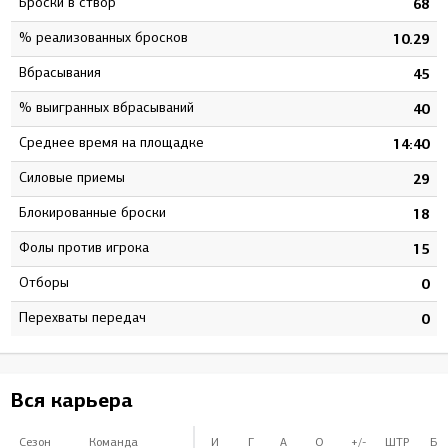
Броски в створ
0
68
% реализованных бросков
5
10.29
Вбрасывания
6
45
% выигранных вбрасываний
5
40
Среднее время на площадке
5
14:40
Силовые приемы
9
29
Блокированные броски
2
18
Фолы против игрока
9
15
Отборы
0
0
Перехваты передач
0
0
Вся карьера
Сезон
Команда
И
Г
А
О
+/-
ШТР
БВ