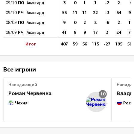
ПО
3
0
1
1
-2
2
4
09/10
Авангард
РЧ
55
11
11
22
-3
54
99
09/10
Авангард
ПО
9
0
2
2
-6
2
12
08/09
Авангард
РЧ
41
8
9
17
3
24
77
08/09
Авангард
Итог
407
59
56
115
-27
195
56
Все игроки
Нападающий
Напада
Роман Червенка
Влади
10
Чехия
Росс