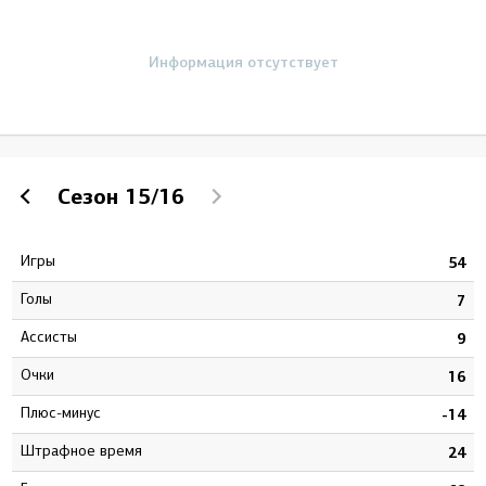
Информация отсутствует
Сезон
15/16
Игры
9
54
Голы
5
7
Ассисты
4
9
Очки
9
16
Плюс-минус
2
-14
штрафное время
2
24