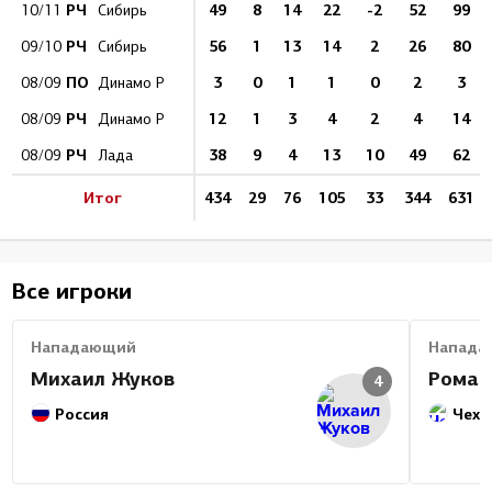
РЧ
49
8
14
22
-2
52
99
10/11
Сибирь
РЧ
56
1
13
14
2
26
80
09/10
Сибирь
ПО
3
0
1
1
0
2
3
08/09
Динамо Р
РЧ
12
1
3
4
2
4
14
08/09
Динамо Р
РЧ
38
9
4
13
10
49
62
08/09
Лада
Итог
434
29
76
105
33
344
631
Все игроки
Нападающий
Напада
Михаил Жуков
Роман
4
Россия
Чехи