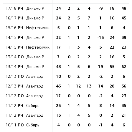
РЧ
34
2
2
4
-9
18
48
17/18
Динамо Р
РЧ
24
2
5
7
1
16
45
16/17
Динамо Р
РЧ
5
0
1
1
1
6
4
15/16
Нефтехимик
РЧ
32
1
1
2
-15
24
39
14/15
Динамо Р
РЧ
17
1
3
4
5
22
23
14/15
Нефтехимик
ПО
7
0
2
2
2
16
5
13/14
Динамо Р
РЧ
43
1
5
6
19
55
62
13/14
Динамо Р
ПО
10
0
2
2
-2
2
6
12/13
Авангард
РЧ
45
1
12
13
14
28
56
12/13
Авангард
ПО
17
0
0
0
-2
4
23
11/12
Авангард
РЧ
25
1
4
5
8
14
35
11/12
Сибирь
РЧ
13
1
4
5
0
2
21
11/12
Авангард
ПО
4
0
0
0
-1
4
6
10/11
Сибирь