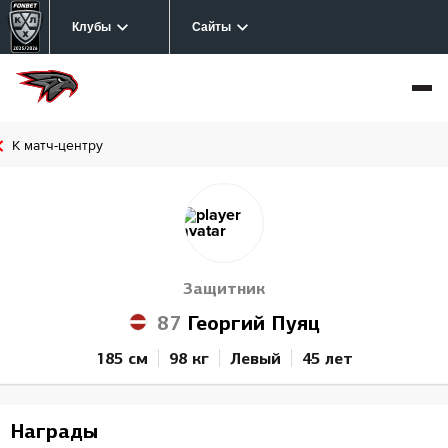
Клубы
Сайты
К матч-центру
Защитник
87
Георгий Пуяц
185 см
98 кг
Левый
45 лет
Награды