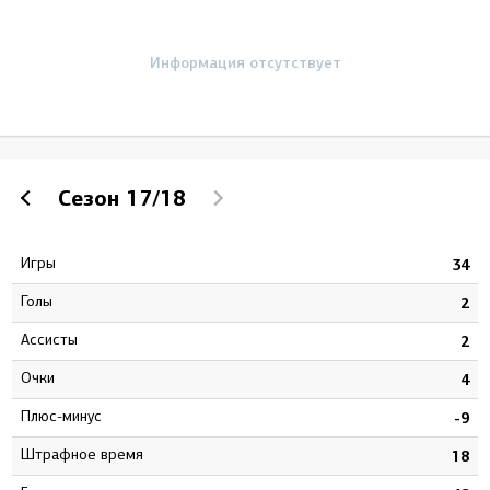
Информация отсутствует
Сезон
17/18
Игры
4
34
Голы
2
2
Ассисты
5
2
Очки
7
4
Плюс-минус
1
-9
штрафное время
6
18