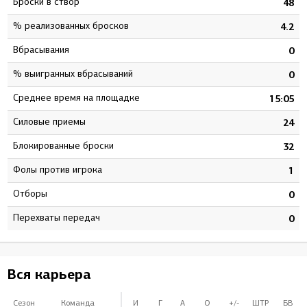
Броски в створ
5
48
% реализованных бросков
4
4.2
Вбрасывания
0
0
% выигранных вбрасываний
0
0
Среднее время на площадке
9
15:05
Силовые приемы
4
24
Блокированные броски
1
32
Фолы против игрока
1
1
Отборы
0
0
Перехваты передач
0
0
Вся карьера
Сезон
Команда
И
Г
А
О
+/-
ШТР
БВ