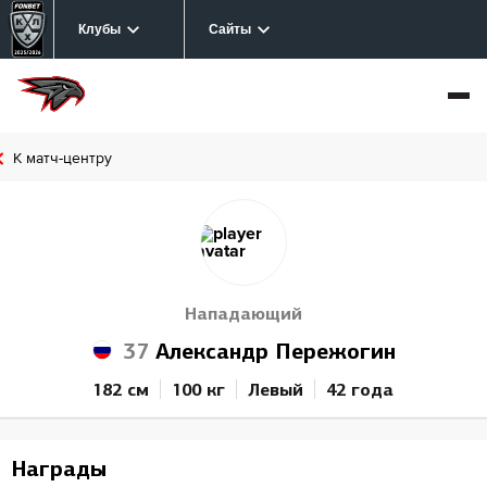
Клубы
Сайты
К матч-центру
Нападающий
37
Александр Пережогин
182 см
100 кг
Левый
42 года
Награды