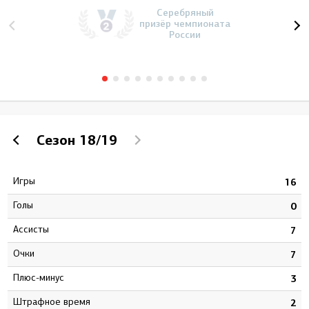
Серебряный
призёр чемпионата
России
Сезон
18/19
Игры
2
16
Голы
4
0
Ассисты
7
7
Очки
1
7
Плюс-минус
3
3
штрафное время
9
2