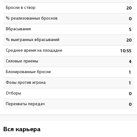
Броски в створ
8
20
% реализованных бросков
8
0
Вбрасывания
0
5
% выигранных вбрасываний
5
20
Среднее время на площадке
9
10:55
Силовые приемы
2
4
Блокированные броски
0
1
Фолы против игрока
3
1
Отборы
0
0
Перехваты передач
0
0
Вся карьера