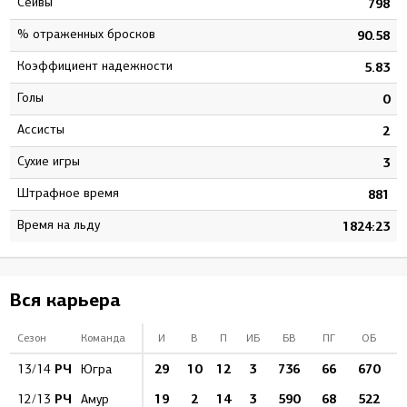
Сейвы
4
798
% отраженных бросков
4
90.58
Коэффициент надежности
8
5.83
Голы
0
0
Ассисты
0
2
Сухие игры
2
3
штрафное время
4
881
Время на льду
1
1824:23
Вся карьера
Сезон
Команда
И
В
П
ИБ
БВ
ПГ
ОБ
%
РЧ
29
10
12
3
736
66
670
13/14
Югра
РЧ
19
2
14
3
590
68
522
8
12/13
Амур