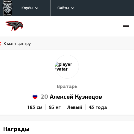
Клубы
Сайты
К матч-центру
Вратарь
20
Алексей Кузнецов
183 см
95 кг
Левый
43 года
Награды