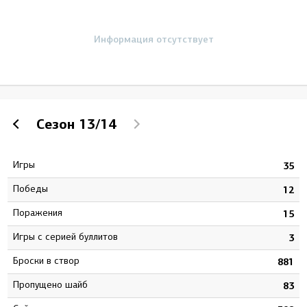
Информация отсутствует
Сезон
13/14
Игры
2
35
Победы
8
12
Поражения
1
15
Игры с серией буллитов
3
3
Броски в створ
4
881
Пропущено шайб
0
83