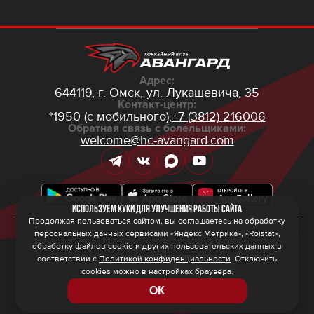
Адрес:
644119, г. Омск,
ул. Лукашевича, 35
Контакт-центр:
*1950 (с мобильного),
+7 (3812) 216006
Обратная связь с болельщиками:
welcome@hc-avangard.com
Используем куки для улучшения работы сайта
Продолжая пользоваться сайтом, вы соглашаетесь на обработку
персональных данных сервисами «Яндекс Метрика», «Roistat»,
© 2026 ООО ХК «Авангард»
Политика конфиденциальности
обработку файлов cookie и других пользовательских данных в
Политика обработки персональных данных
соответствии с
Политикой конфиденциальности
. Отключить
Правила программы лояльности
cookies можно в настройках браузера.
ОК