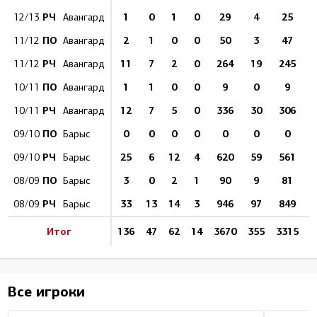
РЧ
1
0
1
0
29
4
25
8
12/13
Авангард
ПО
2
1
0
0
50
3
47
11/12
Авангард
РЧ
11
7
2
0
264
19
245
9
11/12
Авангард
ПО
1
1
0
0
9
0
9
1
10/11
Авангард
РЧ
12
7
5
0
336
30
306
9
10/11
Авангард
ПО
0
0
0
0
0
0
0
09/10
Барыс
РЧ
25
6
12
4
620
59
561
9
09/10
Барыс
ПО
3
0
2
1
90
9
81
08/09
Барыс
РЧ
33
13
14
3
946
97
849
8
08/09
Барыс
Итог
136
47
62
14
3670
355
3315
9
Все игроки