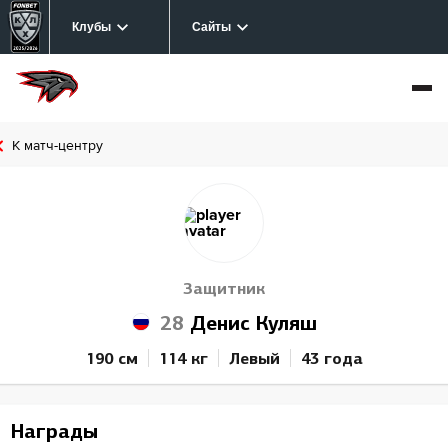
Клубы
Сайты
К матч-центру
Защитник
28
Денис Куляш
190 см
114 кг
Левый
43 года
Награды