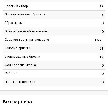
Броски в створ
7
67
% реализованных бросков
2
3
Вбрасывания
0
0
% выигранных вбрасываний
0
0
Среднее время на площадке
9
16:25
Силовые приемы
2
21
Блокированные броски
9
12
Фолы против игрока
6
0
Отборы
0
0
Перехваты передач
0
0
Вся карьера