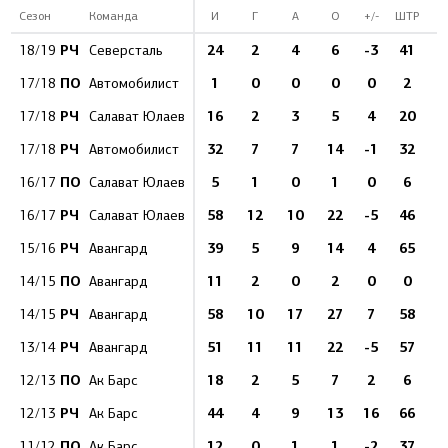
Сезон
Команда
И
Г
А
О
+/-
ШТР
РЧ
24
2
4
6
-3
41
18/19
Северсталь
ПО
1
0
0
0
0
2
17/18
Автомобилист
РЧ
16
2
3
5
4
20
17/18
Салават Юлаев
РЧ
32
7
7
14
-1
32
17/18
Автомобилист
ПО
5
1
0
1
0
6
16/17
Салават Юлаев
РЧ
58
12
10
22
-5
46
1
16/17
Салават Юлаев
РЧ
39
5
9
14
4
65
15/16
Авангард
ПО
11
2
0
2
0
0
14/15
Авангард
РЧ
58
10
17
27
7
58
1
14/15
Авангард
РЧ
51
11
11
22
-5
57
1
13/14
Авангард
ПО
18
2
5
7
2
6
12/13
Ак Барс
РЧ
44
4
9
13
16
66
1
12/13
Ак Барс
ПО
12
0
1
1
-2
37
11/12
Ак Барс