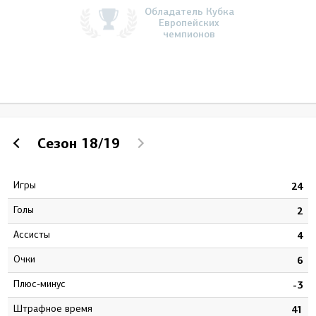
Обладатель Кубка
Европейских
чемпионов
Сезон
18/19
Игры
9
24
Голы
9
2
Ассисты
0
4
Очки
9
6
Плюс-минус
3
-3
штрафное время
4
41