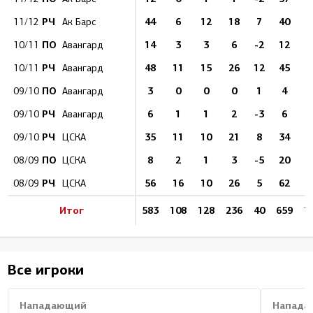
РЧ
44
6
12
18
7
40
1
11/12
Ак Барс
ПО
14
3
3
6
-2
12
10/11
Авангард
РЧ
48
11
15
26
12
45
1
10/11
Авангард
ПО
3
0
0
0
1
4
09/10
Авангард
РЧ
6
1
1
2
-3
6
09/10
Авангард
РЧ
35
11
10
21
8
34
1
09/10
ЦСКА
ПО
8
2
1
3
-5
20
08/09
ЦСКА
РЧ
56
16
10
26
5
62
1
08/09
ЦСКА
Итог
583
108
128
236
40
659
1
Все игроки
Нападающий
Напада