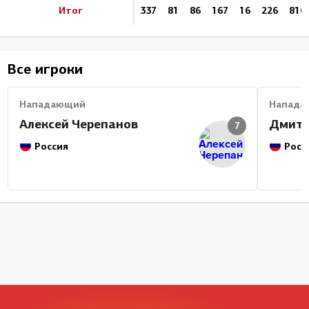
Итог
337
81
86
167
16
226
810
Все игроки
Нападающий
Напада
Алексей Черепанов
Дмитр
7
Россия
Росс