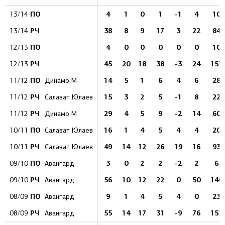
ПО
4
1
0
1
-1
4
10
13/14
РЧ
38
8
9
17
3
22
84
13/14
ПО
4
0
0
0
0
0
10
12/13
РЧ
45
20
18
38
-3
24
157
12/13
ПО
14
5
1
6
4
6
28
11/12
Динамо М
РЧ
15
3
2
5
-1
8
22
11/12
Салават Юлаев
РЧ
29
4
5
9
-2
14
60
11/12
Динамо М
ПО
16
1
4
5
4
4
20
10/11
Салават Юлаев
РЧ
49
14
12
26
19
16
93
10/11
Салават Юлаев
ПО
3
0
2
2
-2
2
6
09/10
Авангард
РЧ
56
10
12
22
0
50
146
09/10
Авангард
ПО
9
1
4
5
4
0
23
08/09
Авангард
РЧ
55
14
17
31
-9
76
151
08/09
Авангард