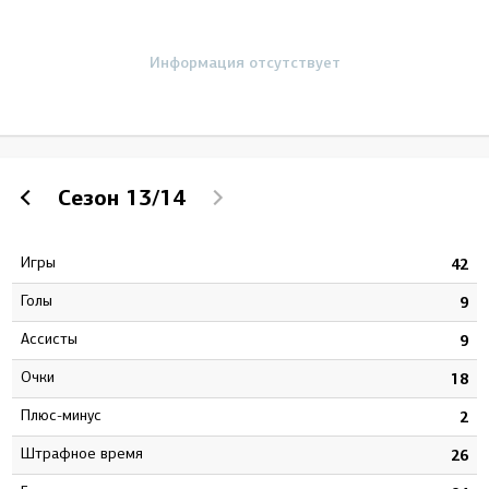
Информация отсутствует
Сезон
13/14
Игры
9
42
Голы
0
9
Ассисты
8
9
Очки
8
18
Плюс-минус
3
2
штрафное время
4
26