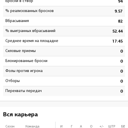
Броски в створ
7
94
% реализованных бросков
8
9.57
Вбрасывания
7
82
% выигранных вбрасываний
9
52.44
Среднее время на площадке
3
17:45
Силовые приемы
0
0
Блокированные броски
0
0
Фолы против игрока
0
0
Отборы
0
0
Перехваты передач
0
0
Вся карьера
Сезон
Команда
И
Г
А
О
+/-
ШТР
БВ