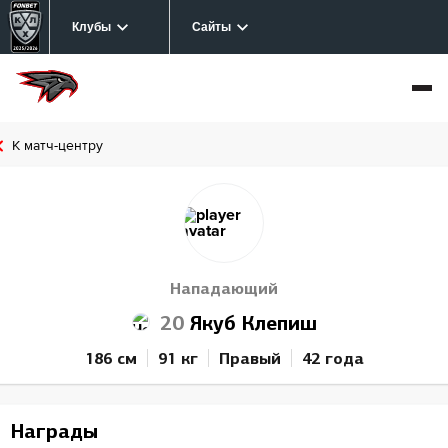
Клубы
Сайты
К матч-центру
Нападающий
20
Якуб Клепиш
186 см
91 кг
Правый
42 года
Награды