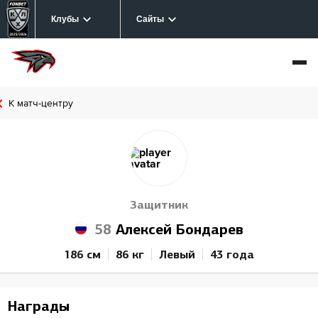
Клубы
Сайты
К матч-центру
Защитник
58
Алексей Бондарев
186 см
86 кг
Левый
43 года
Награды