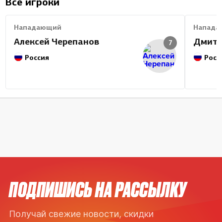
Все игроки
Нападающий
Напада
Алексей Черепанов
Дмитр
7
Россия
Росс
ПОДПИШИСЬ НА РАССЫЛКУ
Получай свежие новости, скидки