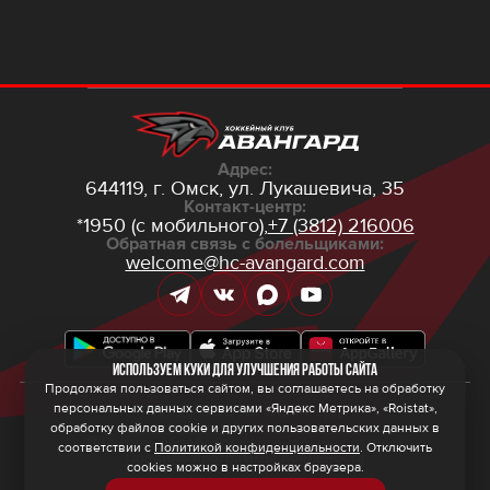
Адрес:
644119, г. Омск,
ул. Лукашевича, 35
Контакт-центр:
*1950 (с мобильного),
+7 (3812) 216006
Обратная связь с болельщиками:
welcome@hc-avangard.com
Используем куки для улучшения работы сайта
Продолжая пользоваться сайтом, вы соглашаетесь на обработку
персональных данных сервисами «Яндекс Метрика», «Roistat»,
© 2026 ООО ХК «Авангард»
Политика конфиденциальности
обработку файлов cookie и других пользовательских данных в
Политика обработки персональных данных
соответствии с
Политикой конфиденциальности
. Отключить
Правила программы лояльности
cookies можно в настройках браузера.