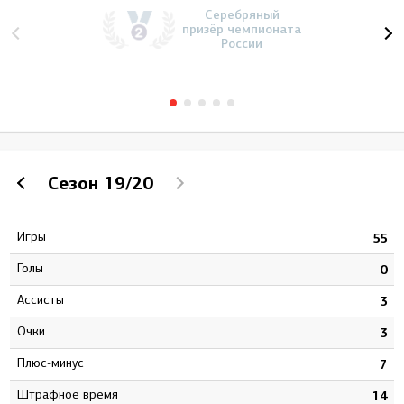
Серебряный
призёр чемпионата
России
Сезон
19/20
Игры
3
55
Голы
1
0
Ассисты
5
3
Очки
6
3
Плюс-минус
1
7
штрафное время
2
14