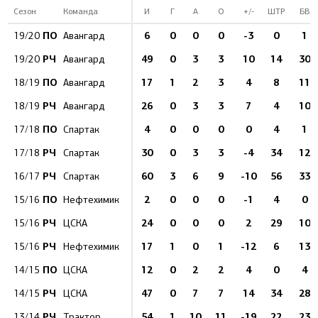
Сезон
Команда
И
Г
А
О
+/-
ШТР
БВ
ПО
6
0
0
0
-3
0
1
19/20
Авангард
РЧ
49
0
3
3
10
14
30
19/20
Авангард
ПО
17
1
2
3
4
8
11
18/19
Авангард
РЧ
26
0
3
3
7
4
10
18/19
Авангард
ПО
4
0
0
0
0
4
1
17/18
Спартак
РЧ
30
0
3
3
-4
34
12
17/18
Спартак
РЧ
60
3
6
9
-10
56
33
16/17
Спартак
ПО
2
0
0
0
-1
4
0
15/16
Нефтехимик
РЧ
24
0
0
0
2
29
10
15/16
ЦСКА
РЧ
17
1
0
1
-12
6
13
15/16
Нефтехимик
ПО
12
0
2
2
4
0
4
14/15
ЦСКА
РЧ
47
0
7
7
14
34
28
14/15
ЦСКА
РЧ
54
1
10
11
-19
22
23
13/14
Трактор