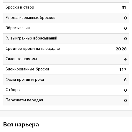
Броски в створ
1
31
% реализованных бросков
6
0
Вбрасывания
1
0
% выигранных вбрасываний
0
0
Среднее время на площадке
0
20:28
Силовые приемы
5
4
Блокированные броски
9
117
Фолы против игрока
1
6
Отборы
0
0
Перехваты передач
0
0
Вся карьера