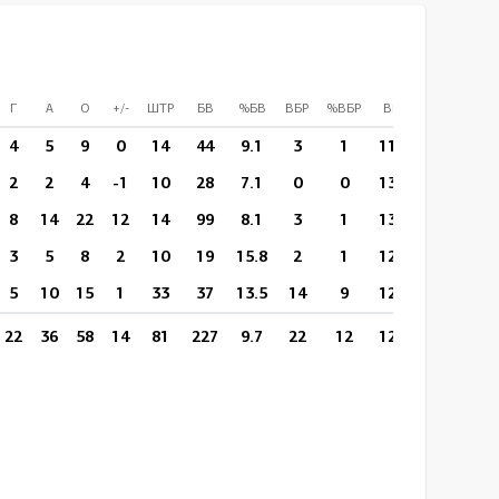
Г
А
О
+/-
ШТР
БВ
%БВ
ВБР
%ВБР
ВП/И
СПр
БЛ
4
5
9
0
14
44
9.1
3
1
11:23
0
0
2
2
4
-1
10
28
7.1
0
0
13:42
0
0
8
14
22
12
14
99
8.1
3
1
13:41
0
0
3
5
8
2
10
19
15.8
2
1
12:44
0
0
5
10
15
1
33
37
13.5
14
9
12:51
0
0
22
36
58
14
81
227
9.7
22
12
12:53
0
0