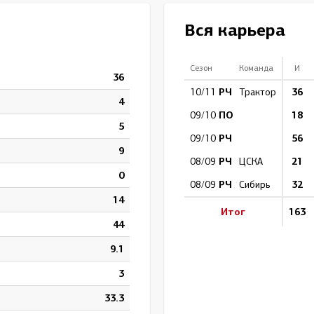
Амур
Вся карьера
Барыс
Салават Юлаев
Сезон
Команда
И
36
Сибирь
РЧ
36
10/11
Трактор
4
ПО
18
09/10
5
РЧ
56
09/10
9
РЧ
21
08/09
ЦСКА
0
РЧ
32
08/09
Сибирь
14
Итог
163
44
9.1
3
33.3