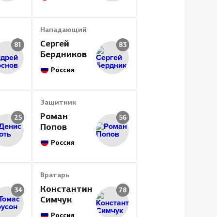
Нападающий
Сергей
81
83
Бердников
Россия
Защитник
Роман
25
56
Попов
Россия
Вратарь
Константин
34
78
Симчук
Россия