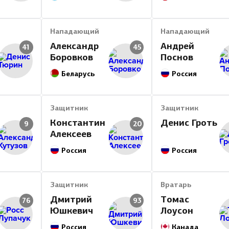
Нападающий
Нападающий
Александр
Андрей
41
45
Боровков
Поснов
Беларусь
Россия
Защитник
Защитник
Константин
Денис Гроть
9
20
Алексеев
Россия
Россия
Защитник
Вратарь
Дмитрий
Томас
76
93
Юшкевич
Лоусон
Россия
Канада