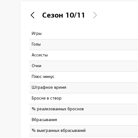
Локомотив
Сезон
10/11
Северсталь
ЦСКА
Игры
74
Шанхайские Драконы
Голы
10
Ассисты
16
Очки
26
Плюс-минус
11
штрафное время
24
Броски в створ
127
% реализованных бросков
7.87
Вбрасывания
3
% выигранных вбрасываний
33.33