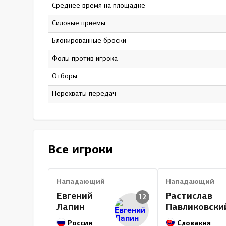
Среднее время на площадке
13:41
Силовые приемы
0
Блокированные броски
0
Фолы против игрока
0
Отборы
0
Перехваты передач
0
Все игроки
Нападающий
Нападающий
Евгений
Растислав
12
Лапин
Павликовски
Россия
Словакия