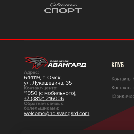
КЛУБ
Адрес:
644119, г. Омск,
Контакты 
ул. Лукашевича, 35
Контакты 
Контакт-центр:
*1950 (с мобильного),
Юридичес
+7 (3812) 216006
Обратная связь с
болельщиками:
welcome@hc-avangard.com