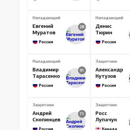
Нападающий
Нападающий
Евгений
Денис
28
Муратов
Тюрин
Россия
Россия
Нападающий
Защитник
Владимир
Александр
91
Тарасенко
Кутузов
Россия
Россия
Защитник
Защитник
Андрей
Росс
71
Скопинцев
Лупачук
Россия
Канада