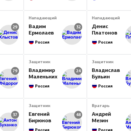
Нападающий
Нападающий
Вадим
Денис
29
32
Ермолаев
Платонов
Россия
Россия
Защитник
Защитник
Владимир
Владислав
79
24
Маленьких
Бульин
Россия
Россия
Защитник
Вратарь
Евгений
Андрей
37
48
Бирюков
Мезин
Россия
Россия