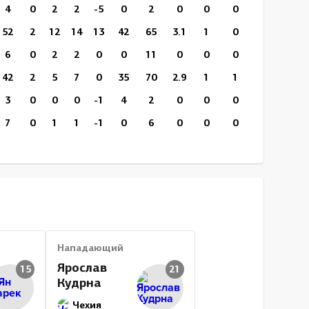
4
0
2
2
-5
0
2
0
0
0
13:31
0
52
2
12
14
13
42
65
3.1
1
0
19:52
0
6
0
2
2
0
0
11
0
0
0
21:50
0
42
2
5
7
0
35
70
2.9
1
1
20:31
0
3
0
0
0
-1
4
2
0
0
0
9:26
0
7
0
1
1
-1
0
6
0
0
0
18:36
0
39
0
5
5
8
16
42
0
5
1
18:56
0
11
0
0
0
0
14
4
0
0
0
15:12
0
22
1
3
4
2
30
20
5
0
0
16:02
0
442
24
67
91
35
243
536
4.5
12
2
17:09
90
Нападающий
Ярослав
15
21
Кудрна
Чехия