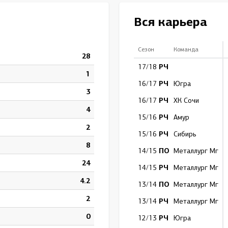
Амур
Вся карьера
Барыс
Салават Юлаев
Сезон
Команда
28
Сибирь
РЧ
17/18
1
РЧ
16/17
Югра
3
РЧ
16/17
ХК Сочи
4
РЧ
15/16
Амур
2
РЧ
15/16
Сибирь
8
ПО
14/15
Металлург Мг
24
РЧ
14/15
Металлург Мг
4.2
ПО
13/14
Металлург Мг
2
РЧ
13/14
Металлург Мг
0
РЧ
12/13
Югра