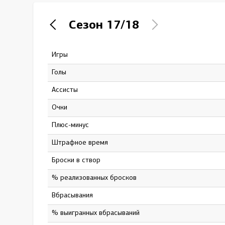
Локомотив
Сезон
17/18
Северсталь
ЦСКА
Игры
21
Шанхайские Драконы
Голы
0
Ассисты
3
Очки
3
Плюс-минус
1
штрафное время
6
Броски в створ
17
% реализованных бросков
0
Вбрасывания
0
% выигранных вбрасываний
0