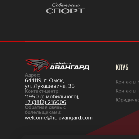
КЛУБ
Адрес:
644119, г. Омск,
Контакты 
ул. Лукашевича, 35
Контакты 
Контакт-центр:
*1950 (с мобильного),
Юридичес
+7 (3812) 216006
Обратная связь с
болельщиками:
welcome@hc-avangard.com