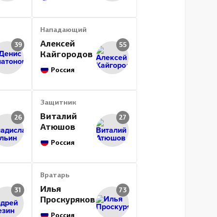
Нападающий
Алексей
39
55
Кайгородов
Россия
Защитник
Виталий
26
27
Атюшов
Россия
Вратарь
Илья
31
73
Проскуряков
Россия