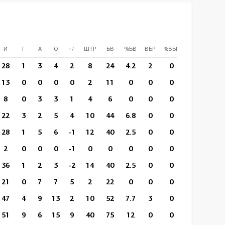
И
Г
А
О
+/-
ШТР
БВ
%БВ
ВБР
%ВБР
ВП/И
СПр
28
1
3
4
2
8
24
4.2
2
0
12:00
15
13
0
0
0
0
2
11
0
0
0
13:54
8
8
0
3
3
1
4
6
0
0
0
17:02
5
22
3
2
5
4
10
44
6.8
0
0
21:18
18
28
1
5
6
-1
12
40
2.5
0
0
16:34
18
2
0
0
0
-1
0
0
0
0
0
9:35
0
36
1
2
3
-2
14
40
2.5
0
0
10:58
26
21
0
7
7
5
2
22
0
0
0
14:43
0
47
4
9
13
2
10
52
7.7
3
0
15:37
0
51
9
6
15
9
40
75
12
0
0
20:23
0