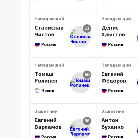
Нападающий
Нападающий
Станислав
Денис
23
Чистов
Хлыстов
Россия
Россия
Нападающий
Нападающий
Томаш
Евгений
60
Ролинек
Фёдоров
Чехия
Россия
Защитник
Защитник
Евгений
Антон
36
Варламов
Буханко
Россия
Россия