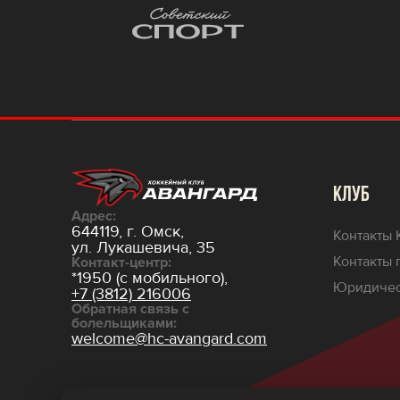
КЛУБ
Адрес:
644119, г. Омск,
Контакты 
ул. Лукашевича, 35
Контакты 
Контакт-центр:
*1950 (с мобильного),
Юридичес
+7 (3812) 216006
Обратная связь с
болельщиками:
welcome@hc-avangard.com