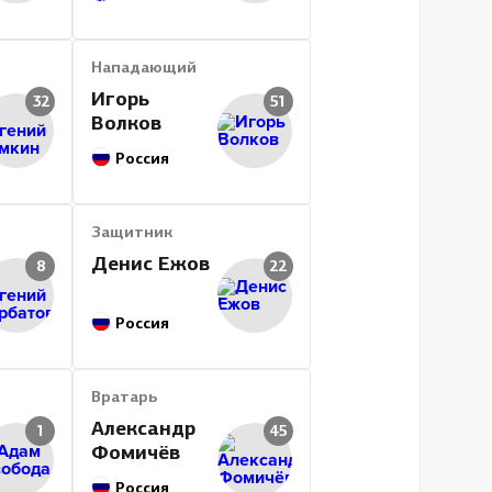
Нападающий
Игорь
32
51
Волков
Россия
Защитник
Денис Ежов
8
22
Россия
Вратарь
Александр
1
45
Фомичёв
Россия