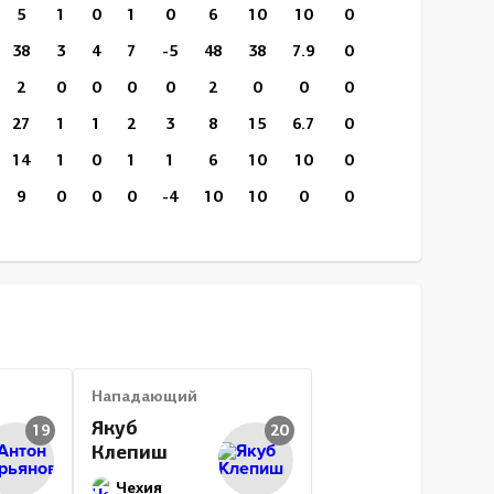
5
1
0
1
0
6
10
10
0
0
19:02
38
3
4
7
-5
48
38
7.9
0
0
19:18
2
0
0
0
0
2
0
0
0
0
6:29
27
1
1
2
3
8
15
6.7
0
0
14:14
14
1
0
1
1
6
10
10
0
0
15:53
9
0
0
0
-4
10
10
0
0
0
20:47
26
1
5
6
3
12
35
2.9
0
0
18:53
370
18
31
49
-21
224
296
6.1
3
2
15:42
Нападающий
Якуб
19
20
Клепиш
Чехия