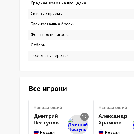
Среднее время на площадке
16:11
Силовые приемы
48
Блокированные броски
39
Фолы против игрока
6
Отборы
0
Перехваты передач
0
Все игроки
Нападающий
Нападающий
Дмитрий
Александр
12
Пестунов
Храмков
Россия
Россия