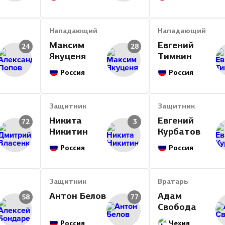
Нападающий
Нападающий
Максим
Евгений
24
28
Якуценя
Тимкин
Россия
Россия
Защитник
Защитник
Никита
Евгений
72
3
Никитин
Курбатов
Россия
Россия
Защитник
Вратарь
Антон Белов
Адам
58
77
Свобода
Россия
Чехия