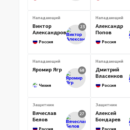
Нападающий
Нападающий
Виктор
Александр
23
Александров
Попов
Россия
Россия
Нападающий
Нападающий
Яромир Ягр
Дмитрий
68
Власенков
Чехия
Россия
Защитник
Защитник
Вячеслав
Алексей
27
Белов
Бондарев
Россия
Россия