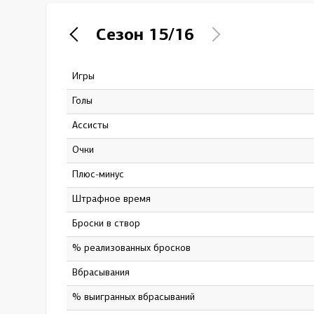
Локомотив
Сезон
15/16
Северсталь
ЦСКА
Игры
65
Шанхайские Драконы
Голы
2
Ассисты
11
Очки
13
Плюс-минус
0
штрафное время
28
Броски в створ
43
% реализованных бросков
4.65
Вбрасывания
0
% выигранных вбрасываний
0