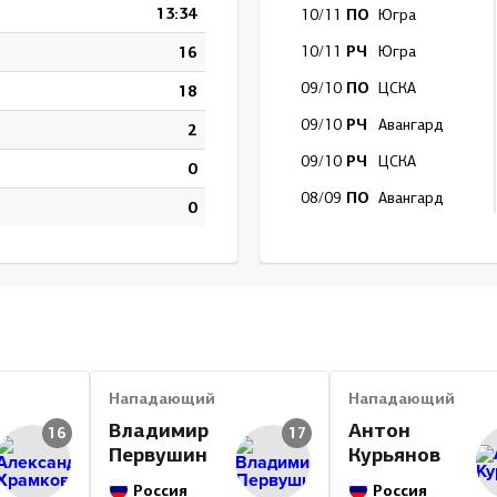
13:34
ПО
10/11
Югра
РЧ
16
10/11
Югра
ПО
09/10
ЦСКА
18
РЧ
09/10
Авангард
2
РЧ
09/10
ЦСКА
0
ПО
08/09
Авангард
0
РЧ
08/09
Авангард
Итог
Нападающий
Нападающий
Владимир
Антон
16
17
Первушин
Курьянов
Россия
Россия