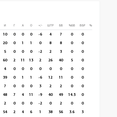
И
Г
А
О
+/-
ШТР
БВ
%БВ
ВБР
%ВБР
ВП/И
10
0
0
0
-6
4
7
0
0
0
16:04
20
0
1
1
0
8
8
0
0
0
12:19
5
0
0
0
-2
2
3
0
0
0
16:45
60
2
11
13
2
26
40
5
0
0
16:09
4
0
0
0
0
0
0
0
0
0
6:37
39
0
1
1
-6
12
11
0
0
0
5:59
7
0
0
0
3
2
2
0
0
0
13:11
48
7
4
11
-9
40
49
14.3
0
0
19:32
2
0
0
0
-2
0
2
0
0
0
16:42
54
2
4
6
1
38
56
3.6
3
2
16:42