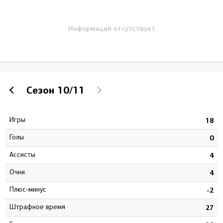
Информация отсутствует
Сезон
10/11
Игры
1
18
Голы
7
0
Ассисты
6
4
Очки
3
4
Плюс-минус
3
-2
штрафное время
8
27