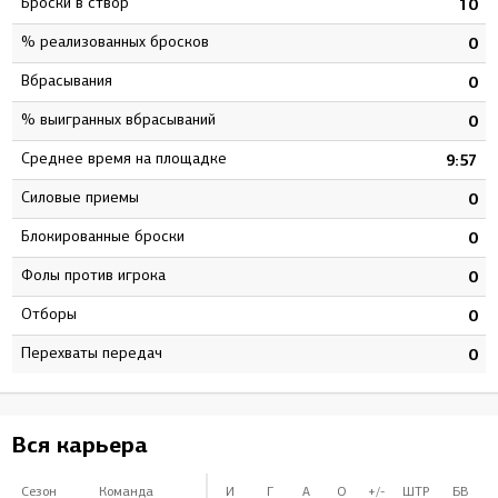
Броски в створ
7
10
% реализованных бросков
5
0
Вбрасывания
0
0
% выигранных вбрасываний
0
0
Среднее время на площадке
8
9:57
Силовые приемы
0
0
Блокированные броски
0
0
Фолы против игрока
0
0
Отборы
0
0
Перехваты передач
0
0
Вся карьера
Сезон
Команда
И
Г
А
О
+/-
ШТР
БВ