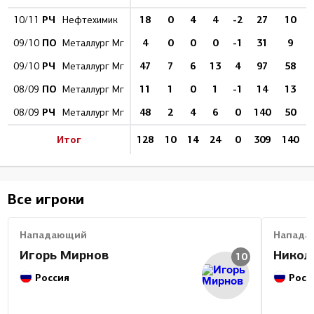
РЧ
18
0
4
4
-2
27
10
10/11
Нефтехимик
ПО
4
0
0
0
-1
31
9
09/10
Металлург Мг
РЧ
47
7
6
13
4
97
58
09/10
Металлург Мг
ПО
11
1
0
1
-1
14
13
08/09
Металлург Мг
РЧ
48
2
4
6
0
140
50
08/09
Металлург Мг
Итог
128
10
14
24
0
309
140
Все игроки
Нападающий
Напада
Игорь Мирнов
Никол
10
Россия
Росс