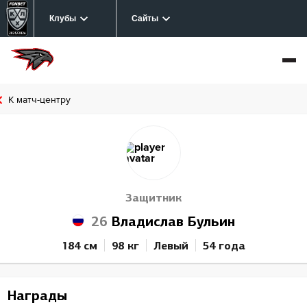
Клубы
Сайты
К матч-центру
Защитник
26
Владислав Бульин
184 см
98 кг
Левый
54 года
Награды