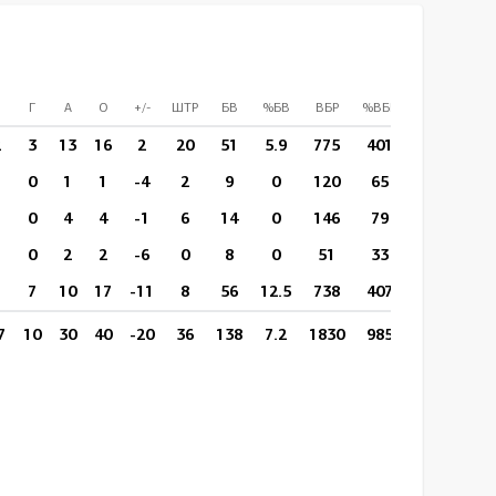
Г
А
О
+/-
ШТР
БВ
%БВ
ВБР
%ВБР
ВП/И
СПр
2
3
13
16
2
20
51
5.9
775
401
17:42
0
0
1
1
-4
2
9
0
120
65
12:53
0
0
4
4
-1
6
14
0
146
79
20:59
0
0
2
2
-6
0
8
0
51
33
15:50
0
7
7
10
17
-11
8
56
12.5
738
407
15:26
0
7
10
30
40
-20
36
138
7.2
1830
985
16:26
0