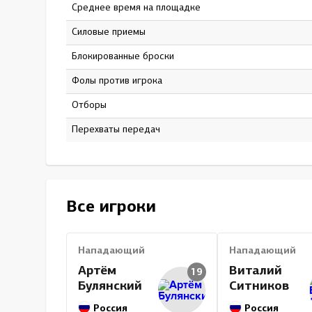
Среднее время на площадке
19:16
Силовые приемы
0
Блокированные броски
0
Фолы против игрока
0
Отборы
0
Перехваты передач
0
Все игроки
Нападающий
Нападающий
Артём
Виталий
19
Булянский
Ситников
Россия
Россия