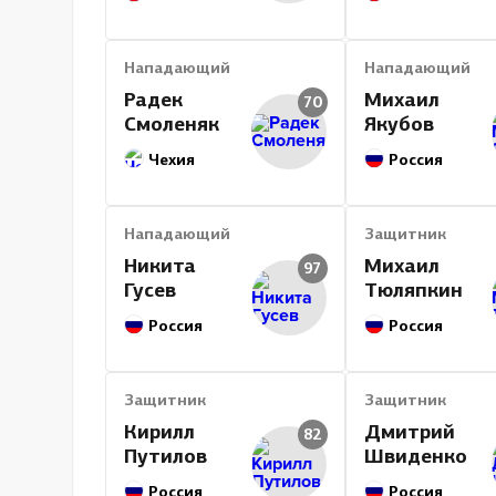
Нападающий
Нападающий
Радек
Михаил
70
Смоленяк
Якубов
Чехия
Россия
Нападающий
Защитник
Никита
Михаил
97
Гусев
Тюляпкин
Россия
Россия
Защитник
Защитник
Кирилл
Дмитрий
82
Путилов
Швиденко
Россия
Россия