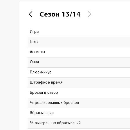
Локомотив
Сезон
13/14
Северсталь
ЦСКА
Игры
9
Шанхайские Драконы
Голы
0
Ассисты
6
Очки
6
Плюс-минус
-7
штрафное время
6
Броски в створ
22
% реализованных бросков
0
Вбрасывания
197
% выигранных вбрасываний
56.85