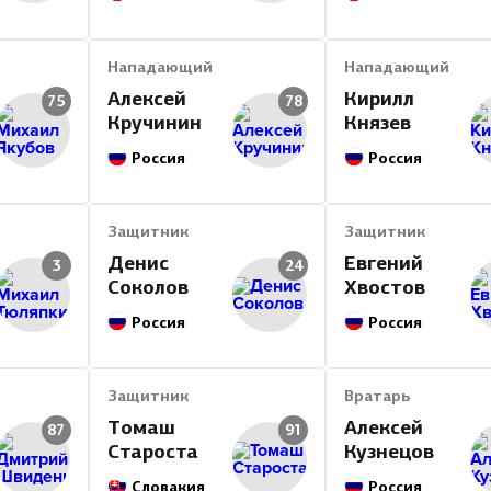
Нападающий
Нападающий
Алексей
Кирилл
75
78
Кручинин
Князев
Россия
Россия
Защитник
Защитник
Денис
Евгений
3
24
Соколов
Хвостов
Россия
Россия
Защитник
Вратарь
Томаш
Алексей
87
91
Староста
Кузнецов
Словакия
Россия