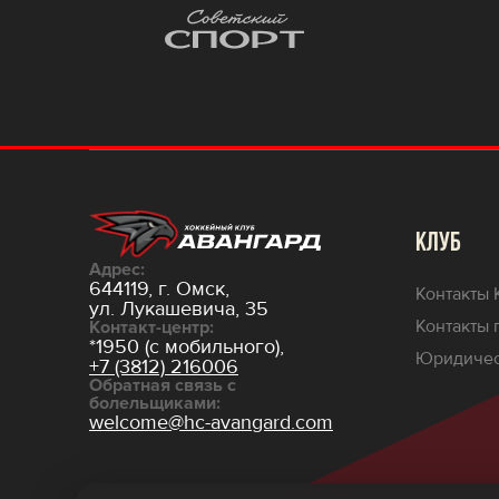
КЛУБ
Адрес:
644119, г. Омск,
Контакты 
ул. Лукашевича, 35
Контакты 
Контакт-центр:
*1950 (с мобильного),
Юридичес
+7 (3812) 216006
Обратная связь с
болельщиками:
welcome@hc-avangard.com