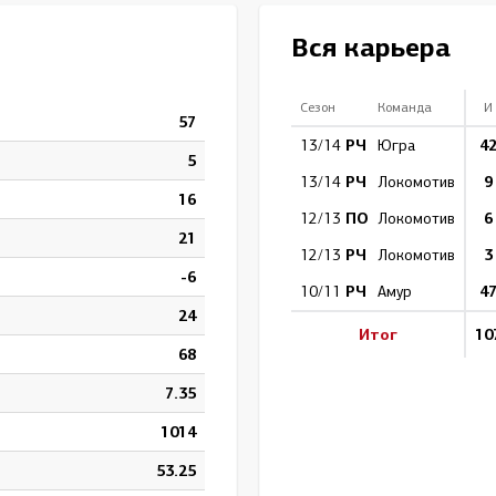
Амур
Вся карьера
Барыс
Салават Юлаев
Сезон
Команда
И
57
Сибирь
РЧ
4
13/14
Югра
5
РЧ
9
13/14
Локомотив
16
ПО
6
12/13
Локомотив
21
РЧ
3
12/13
Локомотив
-6
РЧ
4
10/11
Амур
24
Итог
10
68
7.35
1014
53.25