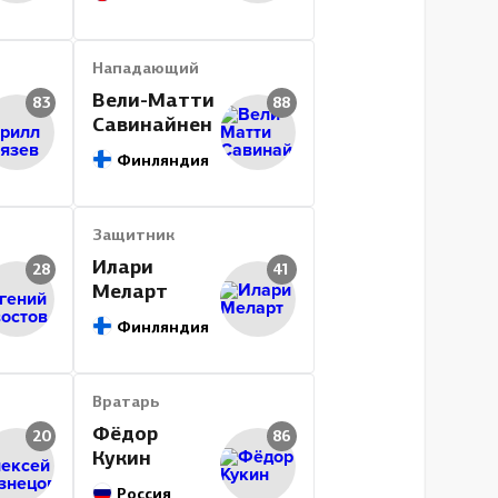
Нападающий
Вели-Матти
83
88
Савинайнен
Финляндия
Защитник
Илари
28
41
Меларт
Финляндия
Вратарь
Фёдор
20
86
Кукин
Россия