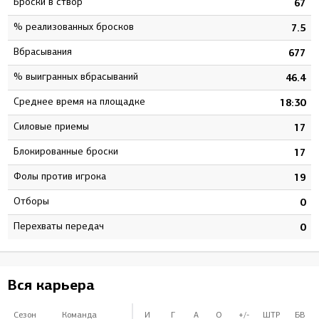
Броски в створ
8
67
% реализованных бросков
4
7.5
Вбрасывания
1
677
% выигранных вбрасываний
3
46.4
Среднее время на площадке
3
18:30
Силовые приемы
0
17
Блокированные броски
0
17
Фолы против игрока
0
19
Отборы
0
0
Перехваты передач
0
0
Вся карьера
Сезон
Команда
И
Г
А
О
+/-
ШТР
БВ