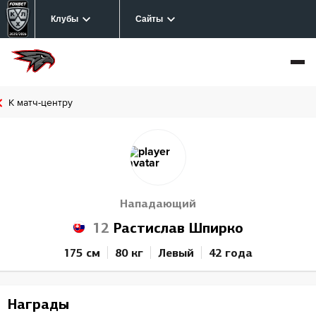
Клубы
Сайты
К матч-центру
Нападающий
12
Растислав Шпирко
175 см
80 кг
Левый
42 года
Награды