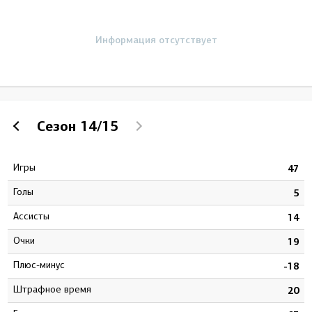
Информация отсутствует
Сезон
14/15
Игры
4
47
Голы
0
5
Ассисты
1
14
Очки
1
19
Плюс-минус
7
-18
штрафное время
6
20