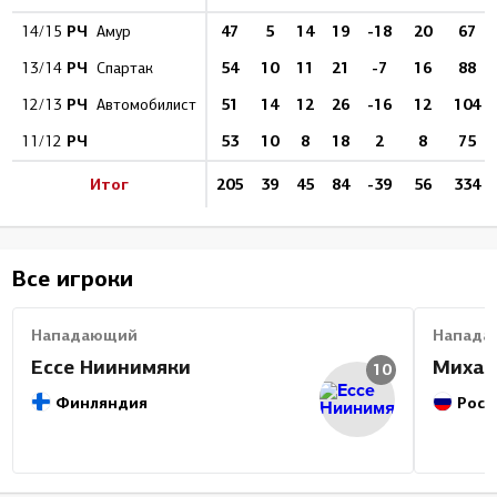
РЧ
47
5
14
19
-18
20
67
14/15
Амур
РЧ
54
10
11
21
-7
16
88
13/14
Спартак
РЧ
51
14
12
26
-16
12
104
12/13
Автомобилист
РЧ
53
10
8
18
2
8
75
11/12
Итог
205
39
45
84
-39
56
334
Все игроки
Нападающий
Напада
Ессе Ниинимяки
Михаи
10
Финляндия
Росс