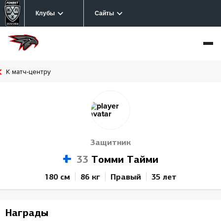
Клубы
Сайты
К матч-центру
Защитник
33
Томми Тайми
180 см
86 кг
Правый
35 лет
Награды