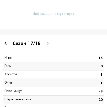
Информация отсутствует
Сезон
17/18
Игры
2
13
Голы
3
0
Ассисты
9
1
Очки
2
1
Плюс-минус
3
-9
штрафное время
6
20