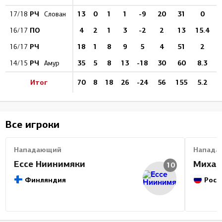
РЧ
13
0
1
1
-9
20
31
0
17/18
Слован
ПО
4
2
1
3
-2
2
13
15.4
16/17
РЧ
18
1
8
9
5
4
51
2
16/17
РЧ
35
5
8
13
-18
30
60
8.3
14/15
Амур
Итог
70
8
18
26
-24
56
155
5.2
Все игроки
Нападающий
Напада
Ессе Ниинимяки
Михаи
10
Финляндия
Росс