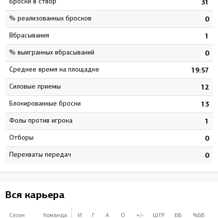
Броски в створ
4
31
% реализованных бросков
9
0
Вбрасывания
0
1
% выигранных вбрасываний
0
0
Среднее время на площадке
1
19:57
Силовые приемы
5
12
Блокированные броски
1
13
Фолы против игрока
0
1
Отборы
0
0
Перехваты передач
0
0
Вся карьера
Сезон
Команда
И
Г
А
О
+/-
ШТР
БВ
%БВ
В