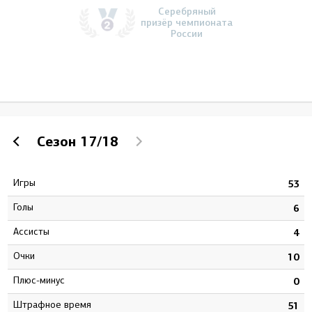
Серебряный
призёр чемпионата
России
Сезон
17/18
Игры
8
53
Голы
0
6
Ассисты
8
4
Очки
8
10
Плюс-минус
7
0
штрафное время
6
51