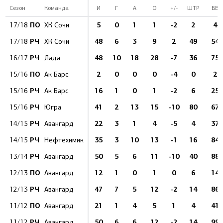
Сезон
Команда
И
Г
А
О
+/-
ШТР
БВ
ПО
5
0
1
1
-2
2
4
17/18
ХК Сочи
РЧ
48
6
3
9
2
49
54
17/18
ХК Сочи
РЧ
48
10
18
28
-7
36
75
16/17
Лада
ПО
2
0
0
0
-4
0
2
15/16
Ак Барс
РЧ
16
1
0
1
-2
6
25
15/16
Ак Барс
РЧ
41
2
13
15
-10
80
67
15/16
Югра
РЧ
22
3
1
4
-5
4
37
14/15
Авангард
РЧ
35
3
10
13
-1
16
84
14/15
Нефтехимик
РЧ
50
5
6
11
-10
40
88
13/14
Авангард
ПО
12
1
0
1
0
6
14
12/13
Авангард
РЧ
47
7
5
12
-2
14
86
12/13
Авангард
ПО
21
1
4
5
1
4
41
11/12
Авангард
РЧ
50
6
6
12
-2
14
99
11/12
Авангард