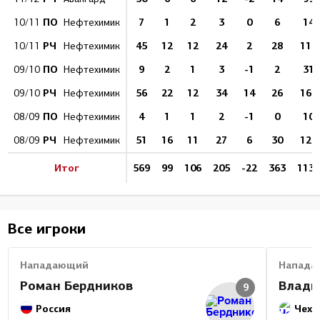
ПО
7
1
2
3
0
6
14
10/11
Нефтехимик
РЧ
45
12
12
24
2
28
111
10/11
Нефтехимик
ПО
9
2
1
3
-1
2
31
09/10
Нефтехимик
РЧ
56
22
12
34
14
26
164
09/10
Нефтехимик
ПО
4
1
1
2
-1
0
10
08/09
Нефтехимик
РЧ
51
16
11
27
6
30
124
08/09
Нефтехимик
Итог
569
99
106
205
-22
363
1130
Все игроки
Нападающий
Напада
Роман Бердников
Влади
9
Россия
Чехи