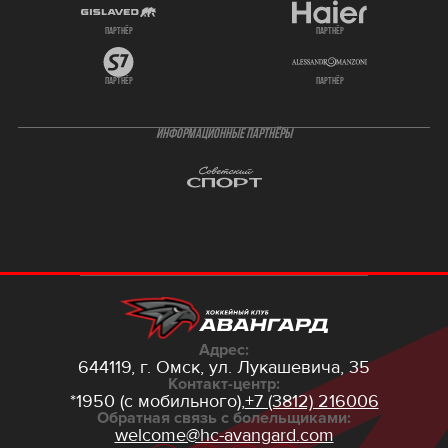
партнёр
партнёр
партнёр
партнёр
ИНФОРМАЦИОННЫЕ ПАРТНЁРЫ
Адрес:
644119, г. Омск,
ул. Лукашевича, 35
Контакт-центр:
*1950 (с мобильного),
+7 (3812) 216006
Обратная связь с болельщиками:
welcome@hc-avangard.com