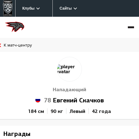
Клубы
Сайты
К матч-центру
Нападающий
78
Евгений Скачков
184 см
90 кг
Левый
42 года
Награды