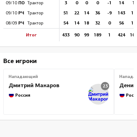
ПО
3
0
0
0
-1
14
1
09/10
Трактор
РЧ
51
22
14
36
-9
143
17
09/10
Трактор
РЧ
54
14
18
32
0
56
13
08/09
Трактор
Итог
433
90
99
189
1
424
10
Все игроки
Нападающий
Напада
Дмитрий Макаров
Денис
23
Россия
Росс