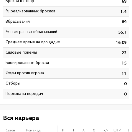
Броски в створ
0
69
% реализованных бросков
4
1.4
Вбрасывания
2
89
% выигранных вбрасываний
2
55.1
Среднее время на площадке
7
16:09
Силовые приемы
9
22
Блокированные броски
7
15
Фолы против игрока
8
11
Отборы
0
0
Перехваты передач
0
0
Вся карьера
Сезон
Команда
И
Г
А
О
+/-
ШТР
Б