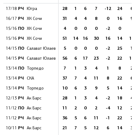
РЧ
28
1
6
7
-12
24
6
17/18
Югра
РЧ
31
4
4
8
0
16
9
16/17
ХК Сочи
ПО
4
0
0
0
-2
0
7
15/16
ХК Сочи
РЧ
51
14
16
30
16
14
11
15/16
ХК Сочи
ПО
5
0
0
0
-2
25
1
14/15
Салават Юлаев
РЧ
56
6
17
23
-2
22
11
14/15
Салават Юлаев
ПО
7
1
3
4
1
8
2
13/14
Торпедо
РЧ
37
7
4
11
8
22
6
13/14
СКА
РЧ
10
6
3
9
5
14
2
13/14
Торпедо
РЧ
28
1
3
4
-2
18
4
12/13
Ак Барс
ПО
11
2
0
2
-4
12
2
11/12
Ак Барс
РЧ
36
5
6
11
-1
22
7
11/12
Ак Барс
РЧ
21
7
5
12
6
14
3
10/11
Ак Барс