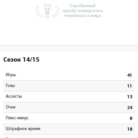
Серебряный
призёр юниорского
чемпионата мира
Сезон
14/15
Игры
41
Голы
11
Ассисты
13
Очки
24
Плюс-минус
8
штрафное время
18