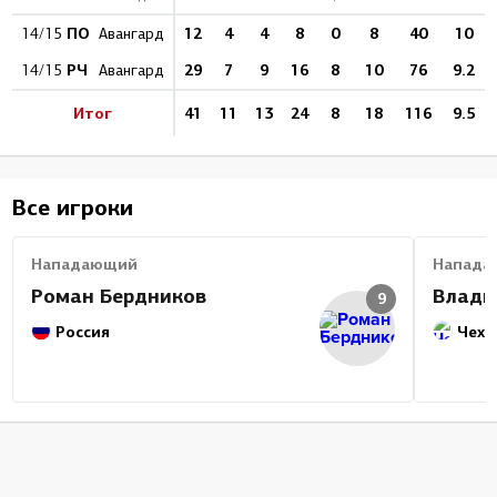
ПО
12
4
4
8
0
8
40
10
14/15
Авангард
РЧ
29
7
9
16
8
10
76
9.2
14/15
Авангард
Итог
41
11
13
24
8
18
116
9.5
Все игроки
Нападающий
Напада
Роман Бердников
Влади
9
Россия
Чехи