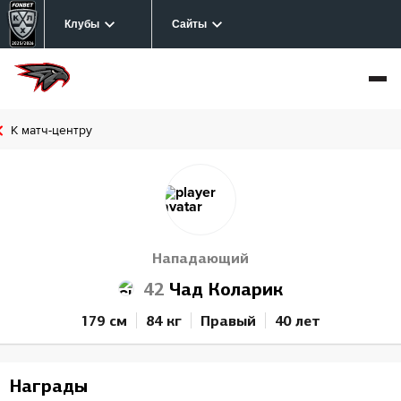
Клубы
Сайты
К матч-центру
Нападающий
42
Чад Коларик
179 см
84 кг
Правый
40 лет
Награды