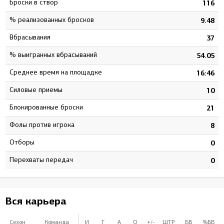
Броски в створ
116
% реализованных бросков
9.48
Вбрасывания
37
% выигранных вбрасываний
54.05
Среднее время на площадке
16:46
Силовые приемы
10
Блокированные броски
21
Фолы против игрока
8
Отборы
0
Перехваты передач
0
Вся карьера
Сезон
Команда
И
Г
А
О
+/-
ШТР
БВ
%БВ