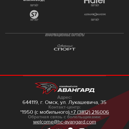
партнёр
партнёр
партнёр
партнёр
ИНФОРМАЦИОННЫЕ ПАРТНЁРЫ
Адрес:
644119, г. Омск,
ул. Лукашевича, 35
Контакт-центр:
*1950 (с мобильного),
+7 (3812) 216006
Обратная связь с болельщиками:
welcome@hc-avangard.com