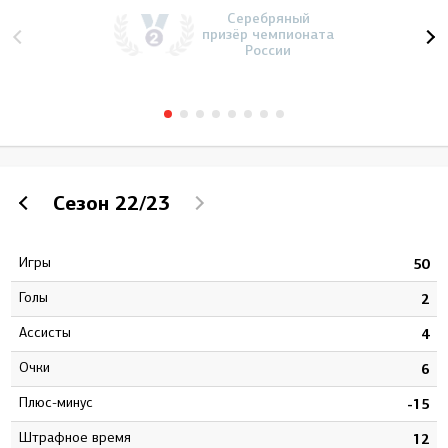
Серебряный
призёр чемпионата
России
Сезон
22/23
Игры
0
50
Голы
1
2
Ассисты
1
4
Очки
2
6
Плюс-минус
1
-15
штрафное время
1
12