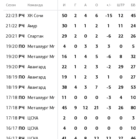
Сезон
Команда
И
Г
А
О
+/-
ШТР
БВ
РЧ
50
2
4
6
-15
12
45
22/23
ХК Сочи
РЧ
30
1
1
2
1
11
24
21/22
Амур
РЧ
29
2
0
2
-6
22
26
20/21
Спартак
ПО
4
0
3
3
3
0
5
19/20
Металлург Мг
РЧ
16
1
4
5
-6
8
32
19/20
Металлург Мг
РЧ
22
1
2
3
-2
29
27
19/20
Авангард
ПО
19
1
2
3
1
0
27
18/19
Авангард
РЧ
38
4
3
7
-5
29
53
18/19
Авангард
ПО
11
0
0
0
-3
4
10
17/18
Металлург Мг
РЧ
45
9
12
21
-3
26
80
17/18
Металлург Мг
РЧ
2
0
0
0
0
0
3
17/18
ЦСКА
ПО
4
0
0
0
0
0
10
16/17
ЦСКА
РЧ
41
4
8
12
12
27
46
16/17
ЦСКА