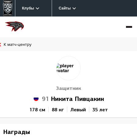
Клубы
Сайты
К матч-центру
Защитник
91
Никита Пивцакин
178 см
88 кг
Левый
35 лет
Награды