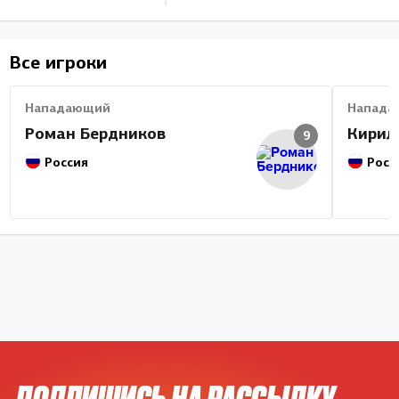
Все игроки
Нападающий
Напада
Роман Бердников
Кирил
9
Россия
Росс
ПОДПИШИСЬ НА РАССЫЛКУ