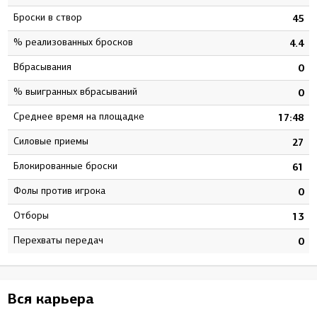
Броски в створ
4
45
% реализованных бросков
2
4.4
Вбрасывания
0
0
% выигранных вбрасываний
0
0
Среднее время на площадке
2
17:48
Силовые приемы
6
27
Блокированные броски
3
61
Фолы против игрока
6
0
Отборы
0
13
Перехваты передач
0
0
Вся карьера