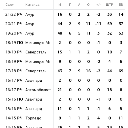
Сезон
Команда
И
Г
А
О
+/-
ШТР
БВ
РЧ
16
0
2
2
-2
33
14
21/22
Амур
РЧ
44
2
9
11
-11
59
37
20/21
Амур
РЧ
48
6
5
11
3
32
53
19/20
Амур
ПО
2
0
0
0
-1
0
3
18/19
Металлург Мг
РЧ
15
1
1
2
0
10
7
18/19
Северсталь
РЧ
9
0
0
0
-2
4
6
18/19
Металлург Мг
РЧ
43
7
9
16
-2
44
69
17/18
Северсталь
РЧ
2
0
0
0
0
0
0
16/17
Авангард
РЧ
21
0
0
0
0
18
8
16/17
Автомобилист
ПО
2
0
0
0
-1
0
0
15/16
Авангард
РЧ
11
0
1
1
-1
6
5
15/16
Авангард
РЧ
9
1
1
2
4
0
11
14/15
Торпедо
РЧ
26
1
2
3
5
13
15
14/15
Авангард