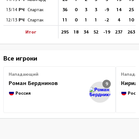
РЧ
36
0
3
3
-9
14
25
13/14
Спартак
РЧ
11
0
1
1
-2
4
10
12/13
Спартак
Итог
295
18
34
52
-19
237
263
Все игроки
Нападающий
Напада
Роман Бердников
Кирил
9
Россия
Росс