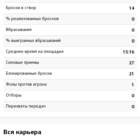
Броски в створ
7
14
% реализованных бросков
4
0
Вбрасывания
0
0
% выигранных вбрасываний
0
0
Среднее время на площадке
7
15:16
Силовые приемы
1
27
Блокированные броски
3
21
Фолы против игрока
6
1
Отборы
0
0
Перехваты передач
0
0
Вся карьера