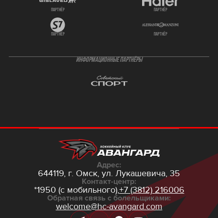
партнёр
партнёр
партнёр
партнёр
ИНФОРМАЦИОННЫЕ ПАРТНЁРЫ
Адрес:
644119, г. Омск,
ул. Лукашевича, 35
Контакт-центр:
*1950 (с мобильного),
+7 (3812) 216006
Обратная связь с болельщиками:
welcome@hc-avangard.com