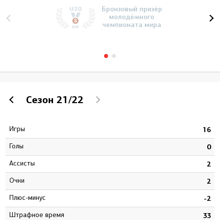
Бронзовый призёр
молодёжного
чемпионата мира
Сезон
21/22
Игры
4
16
Голы
2
0
Ассисты
9
2
Очки
1
2
Плюс-минус
1
-2
штрафное время
9
33