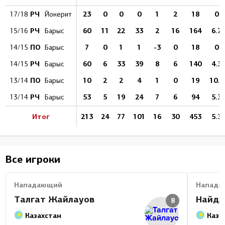
РЧ
23
0
0
0
1
2
18
0
17/18
Йокерит
РЧ
60
11
22
33
2
16
164
6.7
15/16
Барыс
ПО
7
0
1
1
-3
0
18
0
14/15
Барыс
РЧ
60
6
33
39
8
6
140
4.3
14/15
Барыс
ПО
10
2
2
4
1
0
19
10.5
13/14
Барыс
РЧ
53
5
19
24
7
6
94
5.3
13/14
Барыс
Итог
213
24
77
101
16
30
453
5.3
Все игроки
Нападающий
Напада
Талгат Жайлауов
Найдж
8
Казахстан
Каза