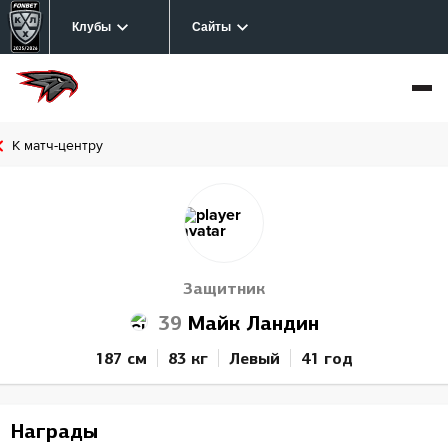
Клубы
Сайты
К матч-центру
Защитник
39
Майк Ландин
187 см
83 кг
Левый
41 год
Награды