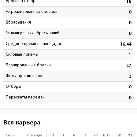
Броски в створ
4
18
% реализованных бросков
7
0
Вбрасывания
1
0
% выигранных вбрасываний
0
0
Среднее время на площадке
1
16:44
Силовые приемы
3
1
Блокированные броски
0
27
Фолы против игрока
9
3
Отборы
0
0
Перехваты передач
0
0
Вся карьера
Сезон
Команда
И
Г
А
О
+/-
ШТР
БВ
%БВ