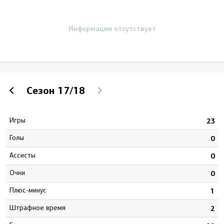
Информация отсутствует
Сезон
17/18
Игры
0
23
Голы
1
0
Ассисты
2
0
Очки
3
0
Плюс-минус
2
1
штрафное время
6
2