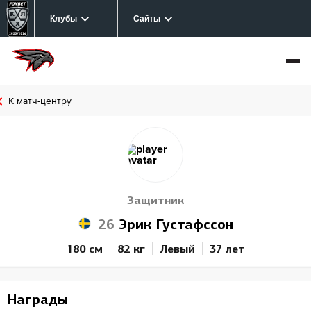
Клубы
Сайты
К матч-центру
Защитник
26
Эрик Густафссон
180 см
82 кг
Левый
37 лет
Награды