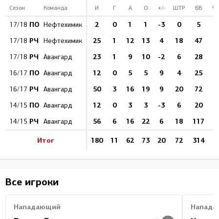
Сезон
Команда
И
Г
А
О
+/-
ШТР
БВ
%
ПО
2
0
1
1
-3
0
5
17/18
Нефтехимик
РЧ
25
1
12
13
4
18
47
2
17/18
Нефтехимик
РЧ
23
1
9
10
-2
6
28
3
17/18
Авангард
ПО
12
0
5
5
9
4
25
16/17
Авангард
РЧ
50
3
16
19
9
20
72
4
16/17
Авангард
ПО
12
0
3
3
-3
6
20
14/15
Авангард
РЧ
56
6
16
22
6
18
117
5
14/15
Авангард
Итог
180
11
62
73
20
72
314
3
Все игроки
Нападающий
Напада