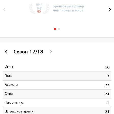
Бронзовый призёр
чемпионата мира
Сезон
17/18
Игры
2
50
Голы
3
2
Ассисты
1
22
Очки
4
24
Плюс-минус
8
-1
штрафное время
4
24