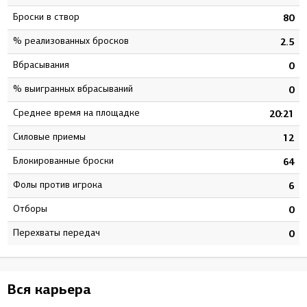
Броски в створ
7
80
% реализованных бросков
9
2.5
Вбрасывания
0
0
% выигранных вбрасываний
0
0
Среднее время на площадке
5
20:21
Силовые приемы
0
12
Блокированные броски
2
64
Фолы против игрока
9
6
Отборы
0
0
Перехваты передач
0
0
Вся карьера