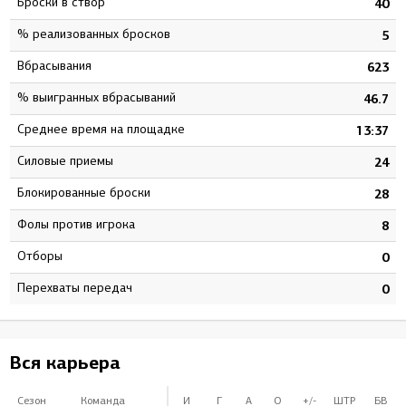
Броски в створ
2
40
% реализованных бросков
2
5
Вбрасывания
6
623
% выигранных вбрасываний
5
46.7
Среднее время на площадке
9
13:37
Силовые приемы
6
24
Блокированные броски
6
28
Фолы против игрока
0
8
Отборы
0
0
Перехваты передач
0
0
Вся карьера
Сезон
Команда
И
Г
А
О
+/-
ШТР
БВ