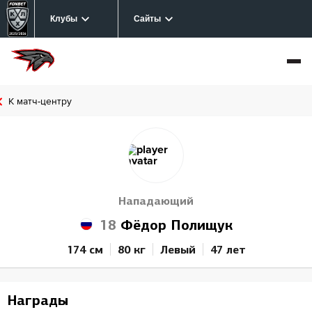
Клубы
Сайты
К матч-центру
Нападающий
18
Фёдор Полищук
174 см
80 кг
Левый
47 лет
Награды