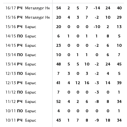
РЧ
54
2
5
7
-14
24
40
16/17
Металлург Нк
РЧ
20
4
3
7
-2
10
29
15/16
Металлург Нк
РЧ
20
0
0
0
-10
2
13
15/16
Барыс
ПО
6
1
0
1
1
8
5
14/15
Барыс
РЧ
23
0
0
0
-2
6
10
14/15
Барыс
ПО
10
0
1
1
0
6
7
13/14
Барыс
РЧ
48
5
5
10
-2
24
45
13/14
Барыс
ПО
7
3
0
3
-2
4
5
12/13
Барыс
РЧ
41
4
12
16
-3
14
39
12/13
Барыс
ПО
7
0
0
0
-3
0
1
11/12
Барыс
РЧ
52
4
2
6
-8
8
34
11/12
Барыс
ПО
4
0
0
0
0
0
1
10/11
Барыс
РЧ
43
1
7
8
-9
18
34
10/11
Барыс