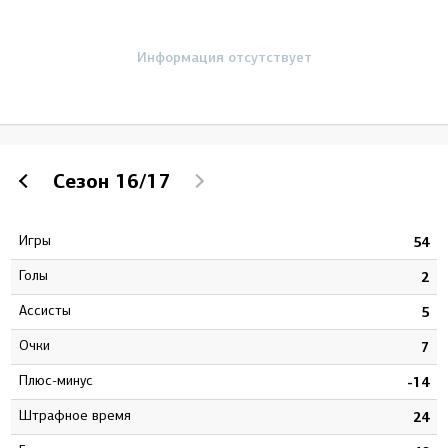
Информация отсутствует
Сезон
16/17
Игры
0
54
Голы
4
2
Ассисты
3
5
Очки
7
7
Плюс-минус
2
-14
штрафное время
2
24