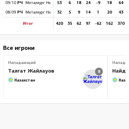
РЧ
53
6
18
24
-9
18
64
09/10
Металлург Нк
РЧ
32
5
9
14
1
20
43
08/09
Металлург Нк
Итог
420
35
62
97
-62
162
370
Все игроки
Нападающий
Напада
Талгат Жайлауов
Найдж
8
Казахстан
Каза