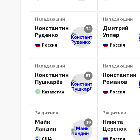
Нападающий
Нападающий
Константин
Дмитрий
34
Руденко
Уппер
Россия
Россия
Нападающий
Нападающий
Константин
Константин
81
Пушкарёв
Романов
Казахстан
Россия
Защитник
Защитник
Майк
Никита
39
Ландин
Церенок
США
Россия