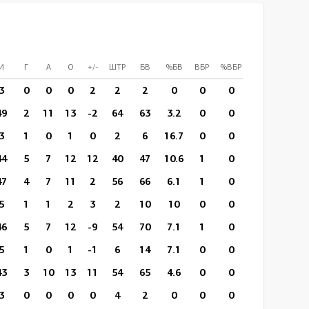
И
Г
А
О
+/-
ШТР
БВ
%БВ
ВБР
%ВБР
ВП/И
СПр
3
0
0
0
2
2
2
0
0
0
12:56
1
49
2
11
13
-2
64
63
3.2
0
0
15:58
13
3
1
0
1
0
2
6
16.7
0
0
18:20
0
44
5
7
12
12
40
47
10.6
1
0
18:03
0
47
4
7
11
2
56
66
6.1
1
0
17:14
0
5
1
1
2
3
2
10
10
0
0
19:10
0
46
5
7
12
-9
54
70
7.1
1
0
19:14
0
5
1
0
1
-1
6
14
7.1
0
0
16:39
0
43
3
10
13
11
54
65
4.6
0
0
20:22
0
3
0
0
0
0
4
2
0
0
0
14:19
0