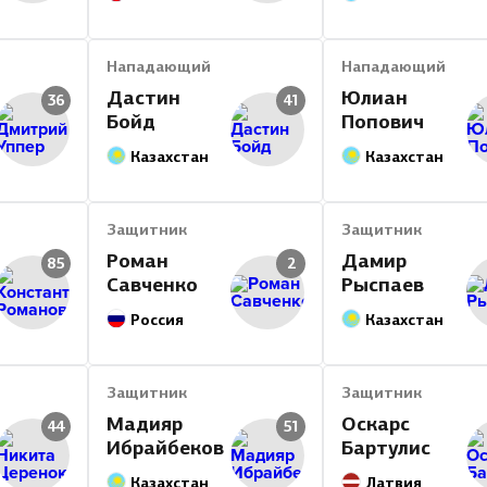
Нападающий
Нападающий
Дастин
Юлиан
36
41
Бойд
Попович
Казахстан
Казахстан
Защитник
Защитник
Роман
Дамир
85
2
Савченко
Рыспаев
Россия
Казахстан
Защитник
Защитник
Мадияр
Оскарс
44
51
Ибрайбеков
Бартулис
Казахстан
Латвия