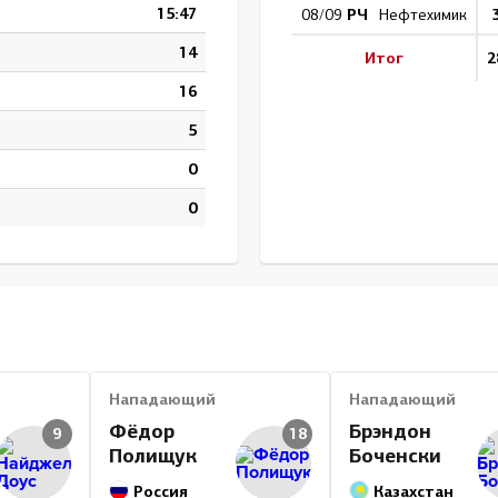
15:47
РЧ
08/09
Нефтехимик
14
Итог
2
16
5
0
0
Нападающий
Нападающий
Фёдор
Брэндон
9
18
Полищук
Боченски
Россия
Казахстан