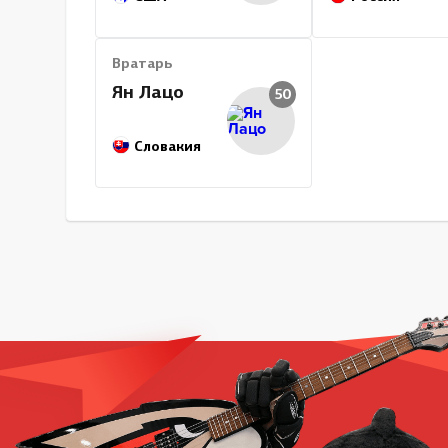
Вратарь
Ян Лацо
50
Словакия