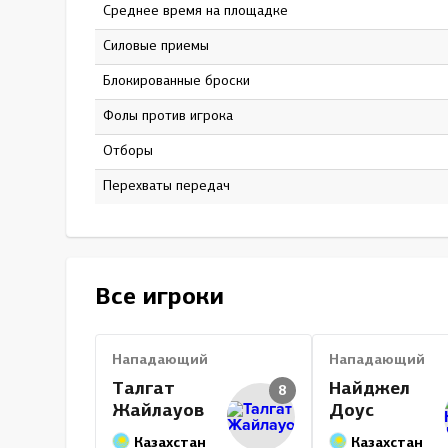
Среднее время на площадке
18:04
Силовые приемы
0
Блокированные броски
0
Фолы против игрока
0
Отборы
0
Перехваты передач
0
Все игроки
Нападающий
Нападающий
Талгат
Найджел
8
Жайлауов
Доус
Казахстан
Казахстан