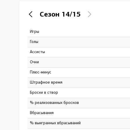
Локомотив
Сезон
14/15
Северсталь
ЦСКА
Игры
47
Шанхайские Драконы
Голы
6
Ассисты
7
Очки
13
Плюс-минус
12
штрафное время
42
Броски в створ
53
% реализованных бросков
11.32
Вбрасывания
1
% выигранных вбрасываний
0