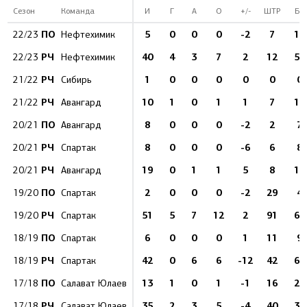
Сезон
Команда
И
Г
А
О
+/-
ШТР
БВ
ПО
5
0
0
0
-2
7
11
22/23
Нефтехимик
РЧ
40
4
3
7
2
12
58
22/23
Нефтехимик
РЧ
1
0
0
0
0
0
0
21/22
Сибирь
РЧ
10
1
0
1
1
7
13
21/22
Авангард
ПО
8
0
0
0
-2
2
7
20/21
Авангард
РЧ
8
0
0
0
-6
6
8
20/21
Спартак
РЧ
19
0
1
1
5
8
12
20/21
Авангард
ПО
2
0
0
0
-2
29
4
19/20
Спартак
РЧ
51
5
7
12
2
91
68
19/20
Спартак
ПО
6
0
0
0
1
11
9
18/19
Спартак
РЧ
42
0
6
6
-12
42
64
18/19
Спартак
ПО
13
1
0
1
-1
16
21
17/18
Салават Юлаев
РЧ
35
2
3
5
-4
40
35
17/18
Салават Юлаев