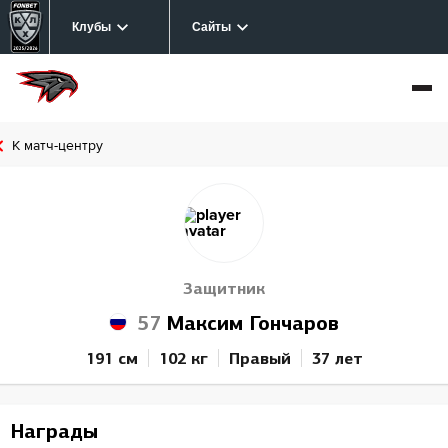
Клубы
Сайты
К матч-центру
Защитник
57
Максим Гончаров
191 см
102 кг
Правый
37 лет
Награды