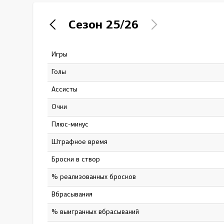
Локомотив
Сезон
25/26
Северсталь
ЦСКА
Игры
87
Шанхайские Драконы
Голы
5
Ассисты
12
Очки
17
Плюс-минус
14
штрафное время
20
Броски в створ
107
% реализованных бросков
4.67
Вбрасывания
0
% выигранных вбрасываний
0