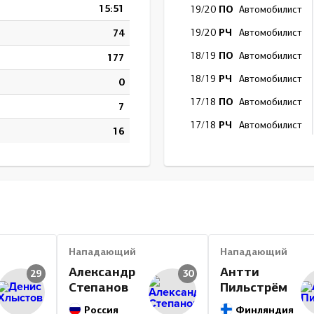
15:51
ПО
19/20
Автомобилист
РЧ
74
19/20
Автомобилист
ПО
18/19
Автомобилист
177
РЧ
18/19
Автомобилист
0
ПО
17/18
Автомобилист
7
РЧ
17/18
Автомобилист
16
РЧ
16/17
Автомобилист
ПО
15/16
Автомобилист
РЧ
15/16
Автомобилист
РЧ
14/15
Салават Юлаев
ПО
13/14
Салават Юлаев
Нападающий
Нападающий
РЧ
13/14
Салават Юлаев
Александр
Антти
29
30
Степанов
Пильстрём
РЧ
12/13
Салават Юлаев
Россия
Финляндия