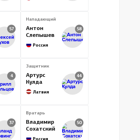
702
59
104
163
21
378
1150
5.1
1
0
16:5
Нападающий
Антон
57
58
Слепышев
Россия
Защитник
Артурс
4
44
Кулда
Латвия
Вратарь
Владимир
37
50
Сохатский
Россия