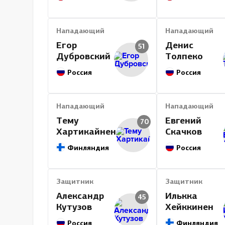
Нападающий
Нападающий
Егор
Денис
51
Дубровский
Толпеко
Россия
Россия
Нападающий
Нападающий
Тему
Евгений
70
Хартикайнен
Скачков
Финляндия
Россия
Защитник
Защитник
Александр
Илькка
45
Кутузов
Хейккинен
Россия
Финляндия