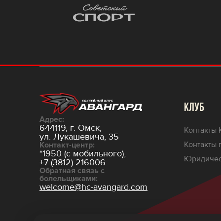
КЛУБ
Адрес:
644119, г. Омск,
Контакты 
ул. Лукашевича, 35
Контакты 
Контакт-центр:
*1950 (с мобильного),
Юридичес
+7 (3812) 216006
Обратная связь с
болельщиками:
welcome@hc-avangard.com