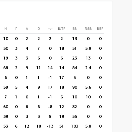
И
Г
А
О
+/-
ШТР
БВ
%БВ
ВБР
%ВБР
ВП/И
10
0
2
2
2
2
13
0
0
0
18:3
50
3
4
7
0
18
51
5.9
0
0
15:2
19
3
3
6
0
6
23
13
0
0
15:2
68
2
9
11
14
14
84
2.4
0
0
15:2
6
0
1
1
-1
17
5
0
0
0
15:1
59
5
4
9
17
18
90
5.6
0
0
16:3
7
1
0
1
-1
6
10
10
0
0
19:5
60
0
6
6
-8
12
82
0
0
0
16:2
39
0
3
3
8
19
55
0
0
0
18:1
53
6
12
18
-13
51
103
5.8
0
0
18:0