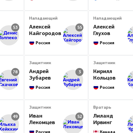
Итог
Нападающий
Нападающий
Алексей
Алексей
53
55
Кайгородов
Глухов
Россия
Россия
Защитник
Защитник
Андрей
Кирилл
78
3
Зубарев
Кольцов
Россия
Россия
Защитник
Вратарь
Иван
Лиланд
49
52
Лекомцев
Ирвинг
Россия
Канада