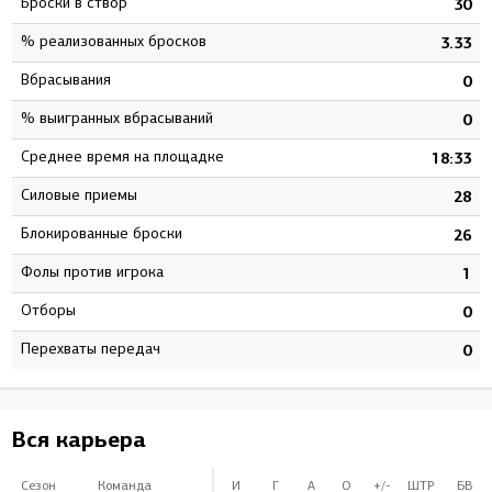
Броски в створ
6
30
% реализованных бросков
1
3.33
Вбрасывания
0
0
% выигранных вбрасываний
0
0
Среднее время на площадке
7
18:33
Силовые приемы
1
28
Блокированные броски
7
26
Фолы против игрока
2
1
Отборы
0
0
Перехваты передач
0
0
Вся карьера
Сезон
Команда
И
Г
А
О
+/-
ШТР
БВ