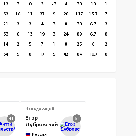
12
3
0
3
-3
4
30
10
169
102
52
16
11
27
9
26
117
13.7
751
426
21
2
2
4
3
8
30
6.7
286
145
53
6
13
19
3
24
89
6.7
803
420
14
2
5
7
1
8
25
8
213
106
54
9
8
17
5
42
84
10.7
816
461
4
1
0
1
0
4
5
20
10
4
55
5
21
26
5
46
86
5.8
756
409
16
4
5
9
1
33
25
16
221
123
53
7
13
20
12
28
85
8.2
718
418
678
105
166
271
13
415
1137
9.2
10066
5535
Нападающий
Егор
41
51
Дубровский
Россия