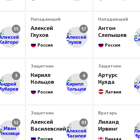
Нападающий
Нападающий
Алексей
Антон
55
57
Глухов
Слепышев
Россия
Россия
Защитник
Защитник
Кирилл
Артурс
3
4
Кольцов
Кулда
Россия
Латвия
Защитник
Вратарь
Алексей
Лиланд
52
93
Василевский
Ирвинг
Россия
Канада