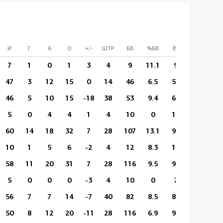
И
Г
А
О
+/-
ШТР
БВ
%БВ
ВБР
%ВБР
7
1
0
1
3
4
9
11.1
94
41
47
3
12
15
0
14
46
6.5
549
271
46
5
10
15
-18
38
53
9.4
633
343
5
0
4
4
1
4
10
0
113
56
60
14
18
32
7
28
107
13.1
925
529
10
1
5
6
-2
4
12
8.3
185
102
58
11
20
31
7
28
116
9.5
952
534
5
0
0
0
-3
4
10
0
72
30
56
7
7
14
-7
40
82
8.5
848
460
50
8
12
20
-11
28
116
6.9
952
555