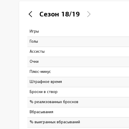
Локомотив
Сезон
18/19
Северсталь
ЦСКА
Игры
46
Шанхайские Драконы
Голы
5
Ассисты
10
Очки
15
Плюс-минус
-18
штрафное время
38
Броски в створ
53
% реализованных бросков
9.4
Вбрасывания
633
% выигранных вбрасываний
54.2