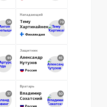
Нападающий
Тему
58
70
Хартикайнен
Финляндия
Защитник
Александр
44
45
Кутузов
Россия
Вратарь
Владимир
37
50
Сохатский
Россия