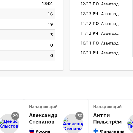
13:04
ПО
12/13
Авангард
РЧ
16
12/13
Авангард
ПО
11/12
Авангард
19
РЧ
11/12
Авангард
3
ПО
10/11
Авангард
0
РЧ
10/11
Авангард
0
ПО
09/10
Атлант
РЧ
09/10
Атлант
ПО
08/09
Локомотив
РЧ
08/09
Локомотив
Итог
Нападающий
Нападающий
Александр
Антти
29
30
Степанов
Пильстрём
Россия
Финляндия