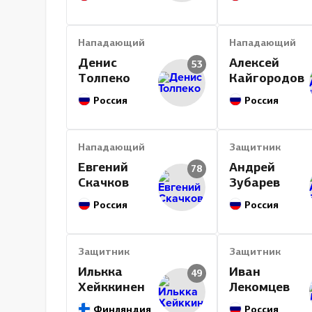
Нападающий
Нападающий
Денис
Алексей
53
Толпеко
Кайгородов
Россия
Россия
Нападающий
Защитник
Евгений
Андрей
78
Скачков
Зубарев
Россия
Россия
Защитник
Защитник
Илькка
Иван
49
Хейккинен
Лекомцев
Финляндия
Россия