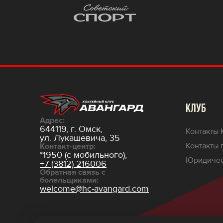
КЛУБ
Адрес:
644119, г. Омск,
Контакты 
ул. Лукашевича, 35
Контакты 
Контакт-центр:
*1950 (с мобильного),
Юридичес
+7 (3812) 216006
Обратная связь с
болельщиками:
welcome@hc-avangard.com