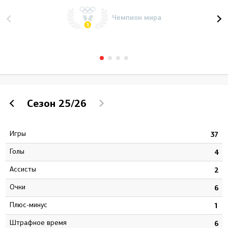
Чемпион мира
Сезон
25/26
Игры
6
37
Голы
2
4
Ассисты
4
2
Очки
6
6
Плюс-минус
7
1
штрафное время
4
6