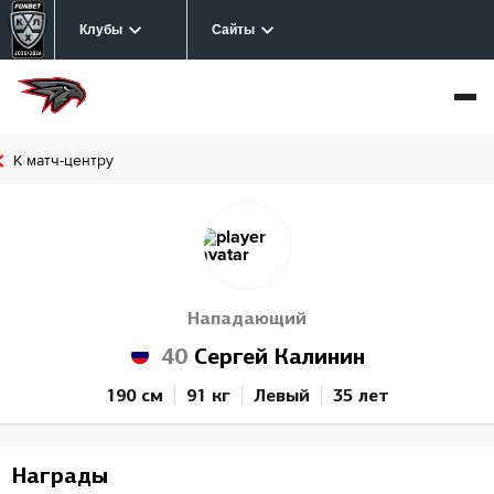
Клубы
Сайты
К матч-центру
Нападающий
40
Сергей Калинин
190 см
91 кг
Левый
35 лет
Награды