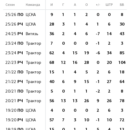
Сезон
Команда
И
Г
А
О
+/-
ШТР
БВ
ПО
9
1
1
2
0
0
8
25/26
ЦСКА
РЧ
28
3
1
4
1
6
30
25/26
ЦСКА
РЧ
36
2
4
6
-7
14
43
24/25
Витязь
ПО
7
0
0
0
-1
2
3
23/24
Трактор
РЧ
62
4
15
19
-6
34
85
23/24
Трактор
РЧ
68
12
16
28
0
20
104
22/23
Трактор
ПО
15
1
4
5
2
6
18
21/22
Трактор
РЧ
40
6
9
15
-1
27
64
21/22
Трактор
ПО
5
0
1
1
-2
2
8
20/21
Трактор
РЧ
56
13
13
26
9
26
78
20/21
Трактор
ПО
4
0
0
0
2
6
3
19/20
ЦСКА
РЧ
57
7
3
10
-1
10
72
19/20
ЦСКА
ПО
15
0
1
1
5
4
12
18/19
ЦСКА