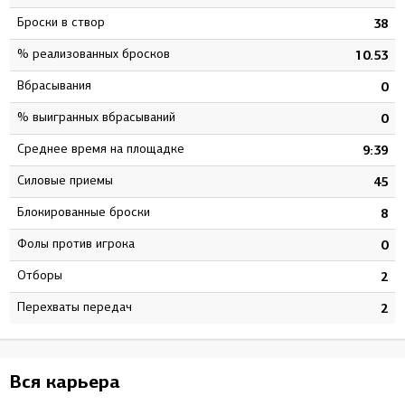
Броски в створ
3
38
% реализованных бросков
7
10.53
Вбрасывания
8
0
% выигранных вбрасываний
3
0
Среднее время на площадке
2
9:39
Силовые приемы
0
45
Блокированные броски
4
8
Фолы против игрока
0
0
Отборы
6
2
Перехваты передач
7
2
Вся карьера